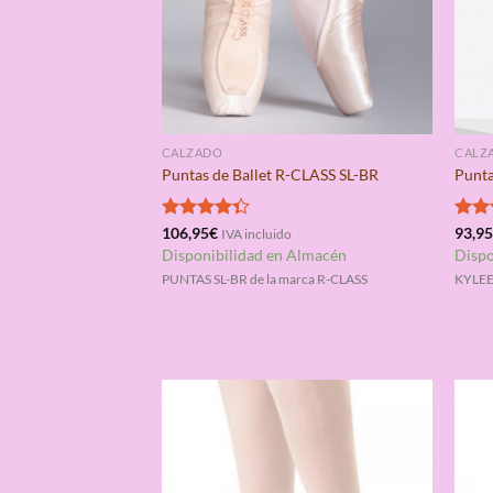
CALZADO
CALZ
Puntas de Ballet R-CLASS SL-BR
Punta
Valorado
106,95
€
Valo
93,9
IVA incluido
con
4.33
con
Disponibilidad en Almacén
Dispo
de 5
de 5
PUNTAS SL-BR de la marca R-CLASS
KYLEE 