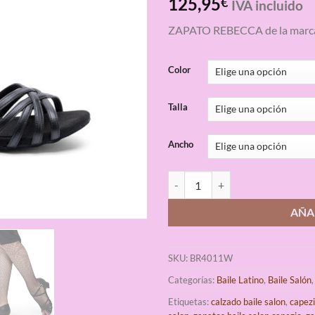
125,95
€
IVA incluido
con
4.33
de 5 en
ZAPATO REBECCA de la marc
base a
valoraciones
de clientes
Color
Talla
Ancho
Zapatos de Baile de Salón Rebecc
AÑA
SKU:
BR4011W
Categorías:
Baile Latino
,
Baile Salón
Etiquetas:
calzado baile salon
,
capez