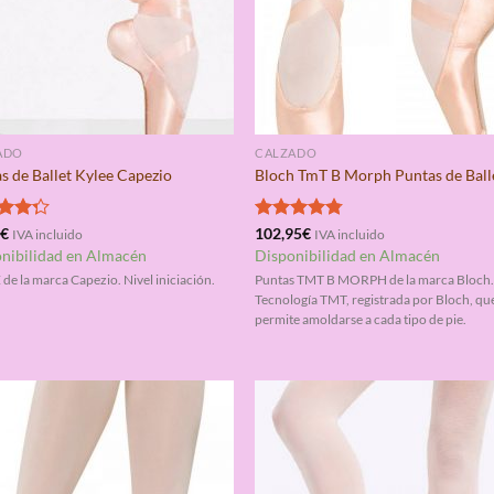
ADO
CALZADO
s de Ballet Kylee Capezio
Bloch TmT B Morph Puntas de Ball
rado
5
€
Valorado
102,95
€
IVA incluido
IVA incluido
4.25
con
4.75
nibilidad en Almacén
Disponibilidad en Almacén
de 5
de la marca Capezio. Nivel iniciación.
Puntas TMT B MORPH de la marca Bloch
Tecnología TMT, registrada por Bloch, qu
permite amoldarse a cada tipo de pie.