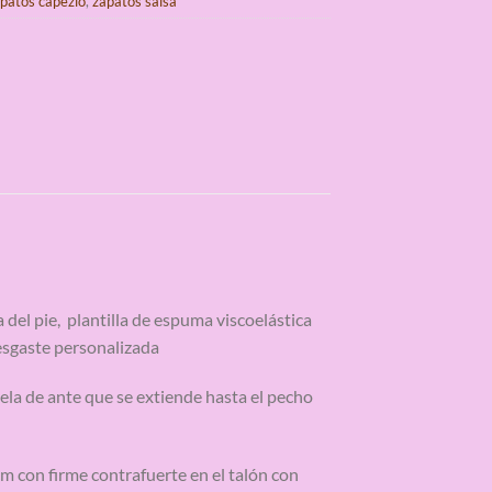
patos capezio
,
zapatos salsa
 del pie, plantilla de espuma viscoelástica
esgaste personalizada
ela de ante que se extiende hasta el pecho
cm con firme contrafuerte en el talón con