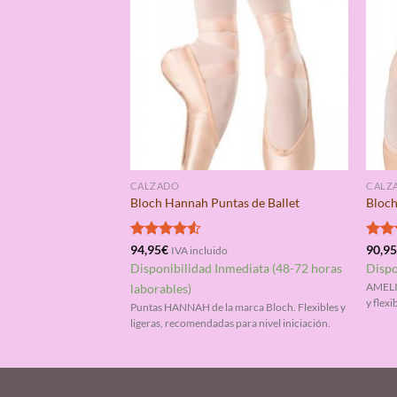
CALZADO
CALZ
Bloch Hannah Puntas de Ballet
Bloch
Valorado
94,95
€
Valo
90,9
IVA incluido
con
4.50
con
Disponibilidad Inmediata (48-72 horas
Dispo
de 5
de 5
laborables)
AMELIE
y flexi
Puntas HANNAH de la marca Bloch. Flexibles y
ligeras, recomendadas para nivel iniciación.