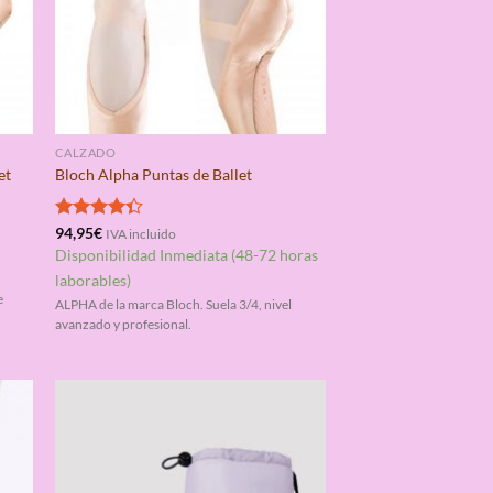
CALZADO
et
Bloch Alpha Puntas de Ballet
Valorado
94,95
€
IVA incluido
con
4.33
Disponibilidad Inmediata (48-72 horas
de 5
laborables)
.
e
ALPHA de la marca Bloch. Suela 3/4, nivel
avanzado y profesional.