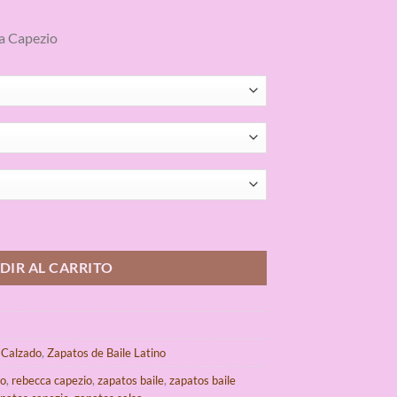
a Capezio
a Capezio cantidad
DIR AL CARRITO
,
Calzado
,
Zapatos de Baile Latino
io
,
rebecca capezio
,
zapatos baile
,
zapatos baile