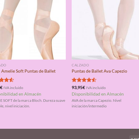
ADO
CALZADO
 Amelie Soft Puntas de Ballet
Puntas de Ballet Ava Capezio
rado
5
€
Valorado
93,95
€
IVA incluido
IVA incluido
4.50
con
4.50
nibilidad en Almacén
Disponibilidad en Almacén
de 5
 SOFT de la marca Bloch. Dureza suave
AVA de la marca Capezio. Nivel
ble, nivel iniciación.
iniciación/intermedio