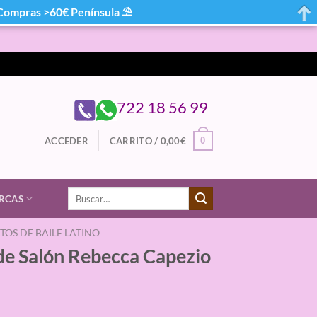
mpras >60€ Península ⛱
722 18 56 99
0
ACCEDER
CARRITO /
0,00
€
Buscar
RCAS
por:
TOS DE BAILE LATINO
 de Salón Rebecca Capezio