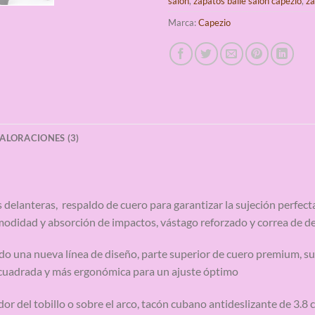
salon
,
zapatos baile salon capezio
,
za
Marca:
Capezio
ALORACIONES (3)
 delanteras, respaldo de cuero para garantizar la sujeción perfecta
didad y absorción de impactos, vástago reforzado y correa de d
o una nueva línea de diseño, parte superior de cuero premium, su
 cuadrada y más ergonómica para un ajuste óptimo
or del tobillo o sobre el arco, tacón cubano antideslizante de 3.8 