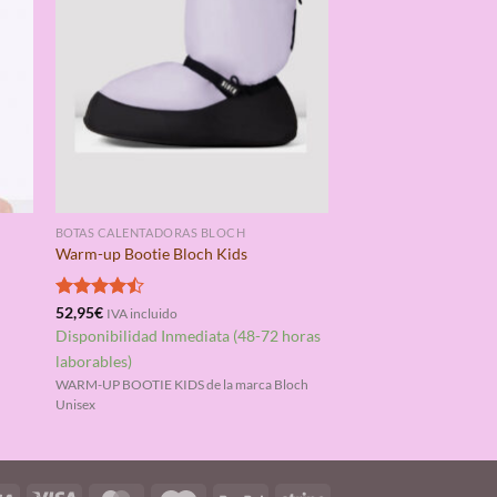
BOTAS CALENTADORAS BLOCH
Warm-up Bootie Bloch Kids
Valorado
52,95
€
IVA incluido
con
4.50
Disponibilidad Inmediata (48-72 horas
de 5
laborables)
WARM-UP BOOTIE KIDS de la marca Bloch
Unisex