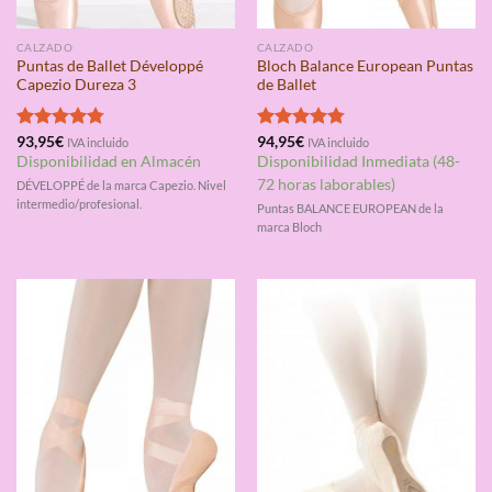
CALZADO
CALZADO
Puntas de Ballet Développé
Bloch Balance European Puntas
Capezio Dureza 3
de Ballet
Valorado
93,95
€
Valorado
94,95
€
IVA incluido
IVA incluido
con
4.75
con
4.75
Disponibilidad en Almacén
Disponibilidad Inmediata (48-
de 5
de 5
72 horas laborables)
DÉVELOPPÉ de la marca Capezio. Nivel
intermedio/profesional.
Puntas BALANCE EUROPEAN de la
marca Bloch