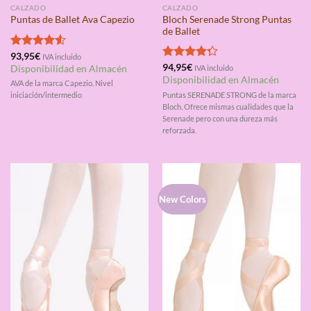
CALZADO
CALZADO
Bloch Serenade Strong Puntas
Puntas de Ballet Ava Capezio
de Ballet
Valorado
93,95
€
IVA incluido
con
4.50
Valorado
94,95
€
Disponibilidad en Almacén
IVA incluido
de 5
con
4.25
Disponibilidad en Almacén
AVA de la marca Capezio. Nivel
de 5
Puntas SERENADE STRONG de la marca
iniciación/intermedio
Bloch. Ofrece mismas cualidades que la
Serenade pero con una dureza más
reforzada.
New Colors