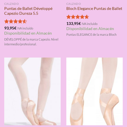
CALZADO
CALZADO
Puntas de Ballet Développé
Bloch Elegance Puntas de Ballet
Capezio Dureza 5.5
Valorado
133,95
€
IVA incluido
con
4.67
Valorado
93,95
€
IVA incluido
Disponibilidad en Almacén
de 5
con
4.50
Disponibilidad en Almacén
Puntas ELEGANCE de la marca Bloch
de 5
DÉVELOPPÉ de la marca Capezio. Nivel
intermedio/profesional.