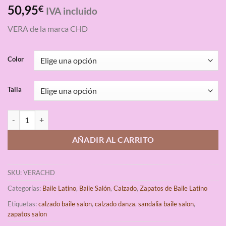
Valorado
3
50,95
€
IVA incluido
con
4.67
de 5 en
VERA de la marca CHD
base a
valoraciones
de clientes
Color
Talla
Zapato Salón Bajo Vera CHD cantidad
AÑADIR AL CARRITO
SKU:
VERACHD
Categorías:
Baile Latino
,
Baile Salón
,
Calzado
,
Zapatos de Baile Latino
Etiquetas:
calzado baile salon
,
calzado danza
,
sandalia baile salon
,
zapatos salon