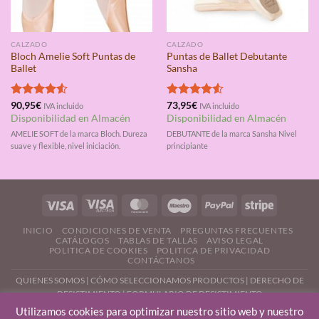
CALZADO
CALZADO
Bloch Amelie Soft Puntas de
Puntas de Ballet Debutante
Ballet
Sansha
Valorado
90,95
€
Valorado
73,95
€
IVA incluido
IVA incluido
con
4.50
con
4.50
Disponibilidad en Almacén
Disponibilidad en Almacén
de 5
de 5
AMELIE SOFT de la marca Bloch. Dureza
DEBUTANTE de la marca Sansha Nivel
suave y flexible, nivel iniciación.
principiante
INICIO
CONDICIONES DE VENTA
PREGUNTAS FRECUENTES
CATÁLOGOS
TABLAS DE TALLAS
AVISO LEGAL
POLITICA DE COOKIES
POLITICA DE PRIVACIDAD
CONTÁCTANOS
QUIENES SOMOS
|
CÓMO SELECCIONAMOS PRODUCTOS
|
DERECHO DE
DESISTIMIENTO |
FORMULARIO DE DESISTIMIENTO
Utilizamos cookies para optimizar nuestro sitio web y nuestro