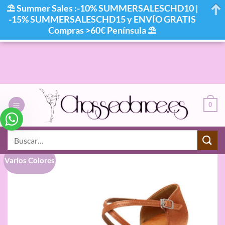
⛱ Summer Sales :-10% SUMMERSALESCHD10 |
-15% SUMMERSALESCHD15 y ENVÍO GRATIS
Compras >60€ Península ⛱
Saltar
al
contenido
0
Buscar
por:
Varios Colores