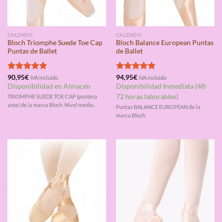
CALZADO
CALZADO
Bloch Triomphe Suede Toe Cap
Bloch Balance European Puntas
Puntas de Ballet
de Ballet
Valorado
90,95
€
Valorado
94,95
€
IVA incluido
IVA incluido
con
5.00
con
4.75
Disponibilidad en Almacén
Disponibilidad Inmediata (48-
de 5
de 5
72 horas laborables)
TRIOMPHE SUEDE TOE CAP (puntera
ante) de la marca Bloch. Nivel medio.
Puntas BALANCE EUROPEAN de la
marca Bloch