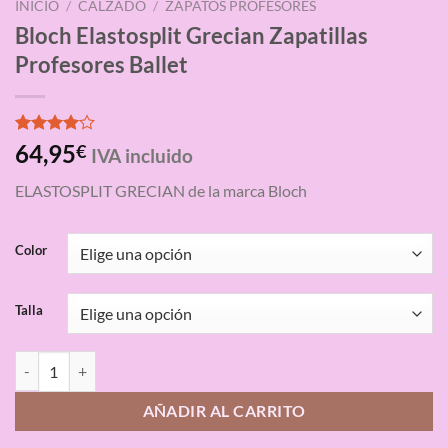
INICIO
/
CALZADO
/
ZAPATOS PROFESORES
Bloch Elastosplit Grecian Zapatillas
Profesores Ballet
Valorado
4
64,95
€
IVA incluido
con
4.00
de 5 en
ELASTOSPLIT GRECIAN de la marca Bloch
base a
valoraciones
de
clientes
Color
Talla
Bloch Elastosplit Grecian Zapatillas Profesores Ballet cantidad
AÑADIR AL CARRITO