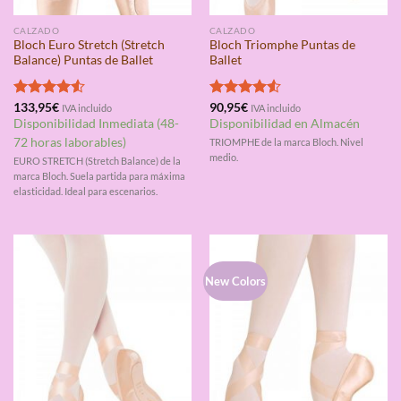
CALZADO
CALZADO
Bloch Euro Stretch (Stretch
Bloch Triomphe Puntas de
Balance) Puntas de Ballet
Ballet
Valorado
133,95
€
Valorado
90,95
€
IVA incluido
IVA incluido
con
4.50
con
4.50
Disponibilidad Inmediata (48-
Disponibilidad en Almacén
de 5
de 5
72 horas laborables)
TRIOMPHE de la marca Bloch. Nivel
medio.
EURO STRETCH (Stretch Balance) de la
marca Bloch. Suela partida para máxima
elasticidad. Ideal para escenarios.
New Colors