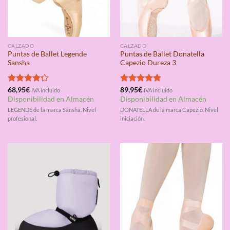
CALZADO
CALZADO
Puntas de Ballet Legende
Puntas de Ballet Donatella
Sansha
Capezio Dureza 3
Valorado
68,95
€
Valorado
89,95
€
IVA incluido
IVA incluido
con
4.25
con
4.80
Disponibilidad en Almacén
Disponibilidad en Almacén
de 5
de 5
LEGENDE de la marca Sansha. Nivel
DONATELLA de la marca Capezio. Nivel
profesional.
iniciación.