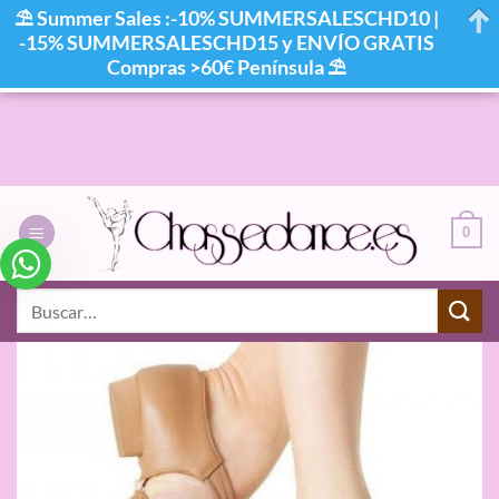
⛱ Summer Sales :-10% SUMMERSALESCHD10 |
-15% SUMMERSALESCHD15 y ENVÍO GRATIS
Compras >60€ Península ⛱
Saltar
al
contenido
0
Buscar
por: