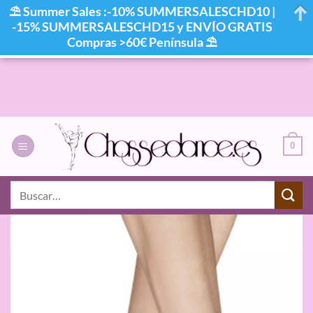
⛱ Summer Sales :-10% SUMMERSALESCHD10 |
-15% SUMMERSALESCHD15 y ENVÍO GRATIS
Compras >60€ Península ⛱
Saltar
al
contenido
0
Buscar
por: