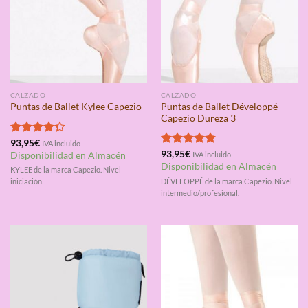
CALZADO
CALZADO
Puntas de Ballet Développé
Puntas de Ballet Kylee Capezio
Capezio Dureza 3
Valorado
93,95
€
IVA incluido
con
4.25
Valorado
93,95
€
Disponibilidad en Almacén
IVA incluido
de 5
con
4.75
Disponibilidad en Almacén
KYLEE de la marca Capezio. Nivel
de 5
DÉVELOPPÉ de la marca Capezio. Nivel
iniciación.
intermedio/profesional.