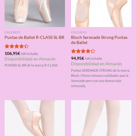
CALZADO
CALZADO
Bloch Serenade Strong Puntas
Puntas de Ballet R-CLASS SL-BR
de Ballet
Valorado
106,95
€
IVA incluido
con
4.33
Valorado
94,95
€
Disponibilidad en Almacén
IVA incluido
de 5
con
4.25
Disponibilidad en Almacén
PUNTAS SL-BR de la marca R-CLASS
de 5
Puntas SERENADE STRONG de la marca
Bloch. Ofrece mismas cualidades que la
Serenade pero con una dureza más
reforzada.