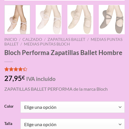
INICIO
/
CALZADO
/
ZAPATILLAS BALLET
/
MEDIAS PUNTAS
BALLET
/
MEDIAS PUNTAS BLOCH
Bloch Performa Zapatillas Ballet Hombre
Valorado
3
27,95
€
IVA incluido
con
4.33
de 5 en
ZAPATILLAS BALLET PERFORMA de la marca Bloch
base a
valoraciones
de clientes
Color
Talla