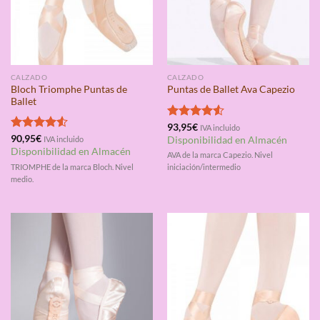
CALZADO
CALZADO
Bloch Triomphe Puntas de
Puntas de Ballet Ava Capezio
Ballet
Valorado
93,95
€
IVA incluido
con
4.50
Valorado
90,95
€
IVA incluido
Disponibilidad en Almacén
de 5
con
4.50
Disponibilidad en Almacén
AVA de la marca Capezio. Nivel
de 5
TRIOMPHE de la marca Bloch. Nivel
iniciación/intermedio
medio.