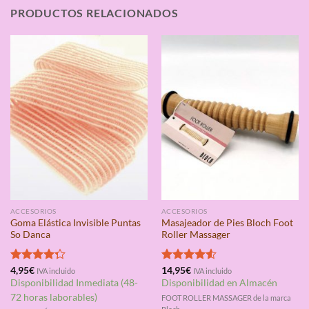
PRODUCTOS RELACIONADOS
ACCESORIOS
ACCESORIOS
Goma Elástica Invisible Puntas
Masajeador de Pies Bloch Foot
So Danca
Roller Massager
Valorado
4,95
€
Valorado
14,95
€
IVA incluido
IVA incluido
con
4.25
con
4.50
Disponibilidad Inmediata (48-
Disponibilidad en Almacén
de 5
de 5
72 horas laborables)
FOOT ROLLER MASSAGER de la marca