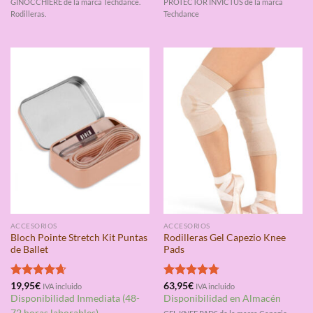
GINOCCHIERE de la marca Techdance.
PROTECTOR INVICTUS de la marca
Rodilleras.
Techdance
ACCESORIOS
ACCESORIOS
Bloch Pointe Stretch Kit Puntas
Rodilleras Gel Capezio Knee
de Ballet
Pads
Valorado
19,95
€
Valorado
63,95
€
IVA incluido
IVA incluido
con
4.67
con
4.75
Disponibilidad Inmediata (48-
Disponibilidad en Almacén
de 5
de 5