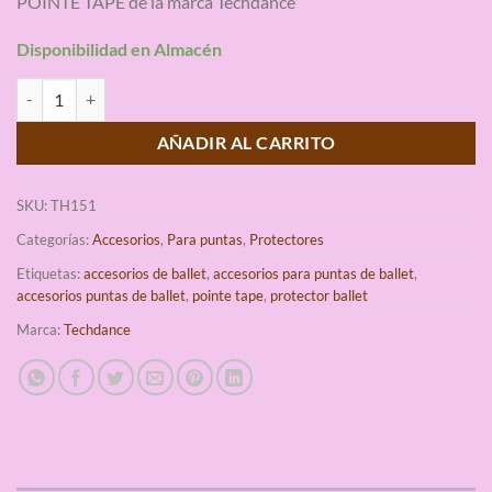
POINTE TAPE de la marca Techdance
base a
valoraciones
de clientes
Disponibilidad en Almacén
Pointe Tape Puntas de Ballet Techdance cantidad
AÑADIR AL CARRITO
SKU:
TH151
Categorías:
Accesorios
,
Para puntas
,
Protectores
Etiquetas:
accesorios de ballet
,
accesorios para puntas de ballet
,
accesorios puntas de ballet
,
pointe tape
,
protector ballet
Marca:
Techdance