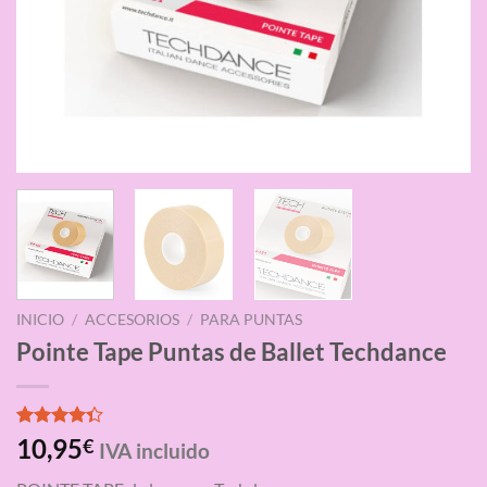
INICIO
/
ACCESORIOS
/
PARA PUNTAS
Pointe Tape Puntas de Ballet Techdance
Valorado
3
10,95
€
IVA incluido
con
4.33
de 5 en