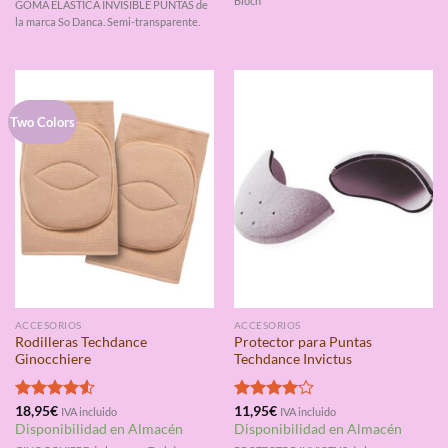
Bloch
GOMA ELÁSTICA INVISIBLE PUNTAS de
la marca So Danca. Semi-transparente.
Two Colors
ACCESORIOS
ACCESORIOS
Rodilleras Techdance
Protector para Puntas
Ginocchiere
Techdance Invictus
Valorado
18,95
€
Valorado
11,95
€
IVA incluido
IVA incluido
con
4.50
con
4.00
Disponibilidad en Almacén
Disponibilidad en Almacén
de 5
de 5