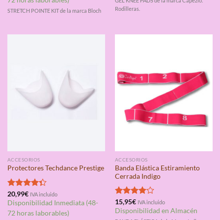
72 horas laborables)
GEL KNEE PADS de la marca Capezio.
Rodilleras.
STRETCH POINTE KIT de la marca Bloch
ACCESORIOS
ACCESORIOS
Banda Elástica Estiramiento
Protectores Techdance Prestige
Cerrada Indigo
Valorado
20,99
€
IVA incluido
con
4.33
Valorado
15,95
€
Disponibilidad Inmediata (48-
IVA incluido
de 5
con
4.00
Disponibilidad en Almacén
72 horas laborables)
de 5