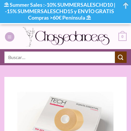
⛱ Summer Sales :-10% SUMMERSALESCHD10 |
-15% SUMMERSALESCHD15 y ENVÍO GRATIS
Compras >60€ Península ⛱
Saltar
al
0
contenido
Buscar
por: