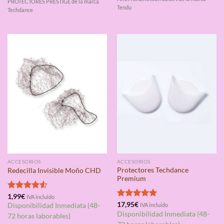
PROTECTORES PRESTIGE de la marca
Tendu
Techdance
ACCESORIOS
ACCESORIOS
Protectores Techdance
Redecilla Invisible Moño CHD
Premium
Valorado
1,99
€
IVA incluido
con
4.50
Valorado
17,95
€
Disponibilidad Inmediata (48-
IVA incluido
de 5
con
5.00
Disponibilidad Inmediata (48-
72 horas laborables)
de 5