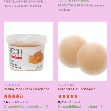
72 horas laborables)
REDECILLA INVISIBLE MOÑO de la
PROTECTORES PREMIUM de la marca
marca Chassedance Talla única
Techdance
ACCESORIOS
ACCESORIOS
Resina Pece Greca Techdance
Pezonera Gel Techdance
Valorado
14,95
€
Valorado
8,95
€
IVA incluido
IVA incluido
con
4.25
con
4.75
Disponibilidad Inmediata (48-
Disponibilidad Inmediata (48-
de 5
de 5