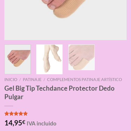
INICIO
/
PATINAJE
/
COMPLEMENTOS PATINAJE ARTÍSTICO
Gel Big Tip Techdance Protector Dedo
Pulgar
Valorado
4
14,95
€
IVA incluido
con
4.75
de 5 en