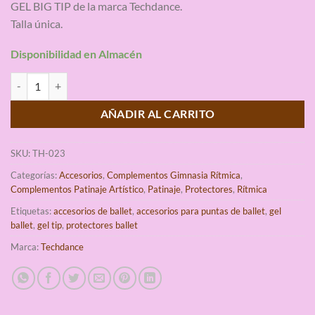
GEL BIG TIP de la marca Techdance.
base a
valoraciones
Talla única.
de clientes
Disponibilidad en Almacén
Gel Big Tip Techdance Protector Dedo Pulgar cantidad
AÑADIR AL CARRITO
SKU:
TH-023
Categorías:
Accesorios
,
Complementos Gimnasia Rítmica
,
Complementos Patinaje Artístico
,
Patinaje
,
Protectores
,
Rítmica
Etiquetas:
accesorios de ballet
,
accesorios para puntas de ballet
,
gel
ballet
,
gel tip
,
protectores ballet
Marca:
Techdance