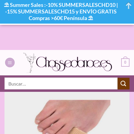
⛱ Summer Sales :-10% SUMMERSALESCHD10 |
-15% SUMMERSALESCHD15 y ENVÍO GRATIS
Compras >60€ Península ⛱
Saltar
al
contenido
0
Buscar
por: