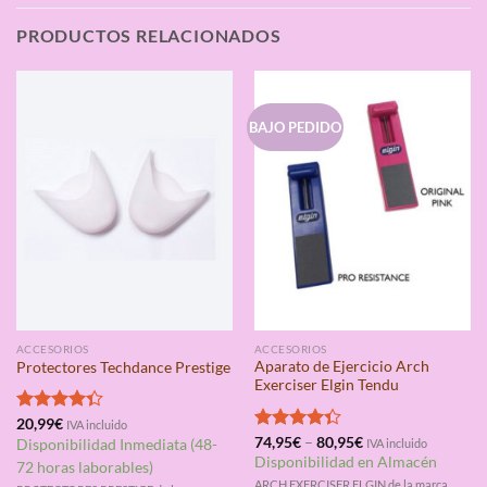
PRODUCTOS RELACIONADOS
BAJO PEDIDO
ACCESORIOS
ACCESORIOS
Aparato de Ejercicio Arch
Protectores Techdance Prestige
Exerciser Elgin Tendu
Valorado
20,99
€
IVA incluido
con
4.33
Valorado
74,95
€
–
80,95
€
Disponibilidad Inmediata (48-
IVA incluido
de 5
con
4.33
Disponibilidad en Almacén
72 horas laborables)
de 5
ARCH EXERCISER ELGIN de la marca