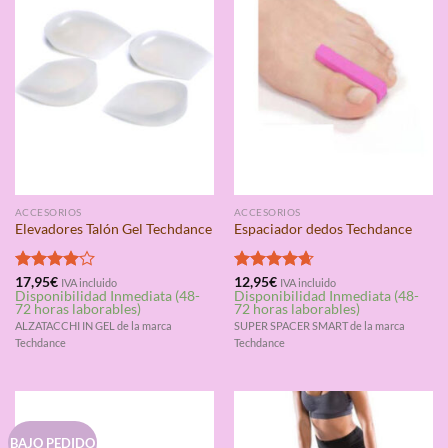
ACCESORIOS
ACCESORIOS
Elevadores Talón Gel Techdance
Espaciador dedos Techdance
Valorado
17,95
€
Valorado
12,95
€
IVA incluido
IVA incluido
Disponibilidad Inmediata (48-
Disponibilidad Inmediata (48-
con
4.00
con
4.67
72 horas laborables)
72 horas laborables)
de 5
de 5
ALZATACCHI IN GEL de la marca
SUPER SPACER SMART de la marca
Techdance
Techdance
BAJO PEDIDO