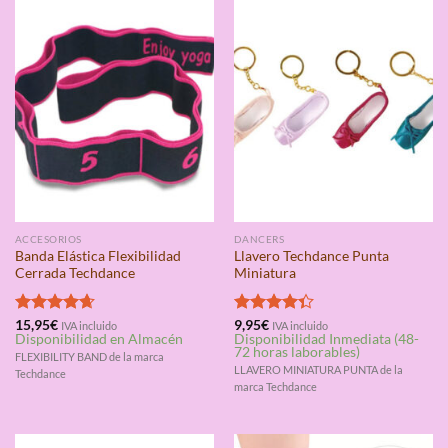
ACCESORIOS
DANCERS
Banda Elástica Flexibilidad
Llavero Techdance Punta
Cerrada Techdance
Miniatura
Valorado
15,95
€
Valorado
9,95
€
IVA incluido
IVA incluido
Disponibilidad en Almacén
Disponibilidad Inmediata (48-
con
4.67
con
4.33
72 horas laborables)
de 5
de 5
FLEXIBILITY BAND de la marca
LLAVERO MINIATURA PUNTA de la
Techdance
marca Techdance