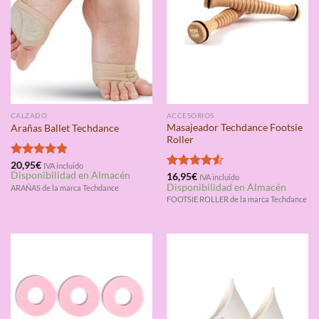
CALZADO
ACCESORIOS
Masajeador Techdance Footsie
Arañas Ballet Techdance
Roller
Valorado
20,95
€
IVA incluido
Disponibilidad en Almacén
con
4.75
Valorado
16,95
€
IVA incluido
Disponibilidad en Almacén
de 5
con
4.50
ARAÑAS de la marca Techdance
de 5
FOOTSIE ROLLER de la marca Techdance