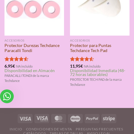
ACCESORIOS
ACCESORIOS
Protector Durezas Techdance
Protector para Puntas
Paracalli Tondi
Techdance Tech Pad
Valorado
6,95
€
Valorado
11,95
€
IVA incluido
IVA incluido
Disponibilidad en Almacén
Disponibilidad Inmediata (48-
con
4.50
con
4.50
72 horas laborables)
de 5
de 5
PARACALLI TONDI de la marca
PROTECTOR TECH PAD de la marca
Techdance
Techdance
INICIO
CONDICIONES DE VENTA
PREGUNTAS FRECUENTES
CATÁLOGOS
TABLAS DE TALLAS
AVISO LEGAL