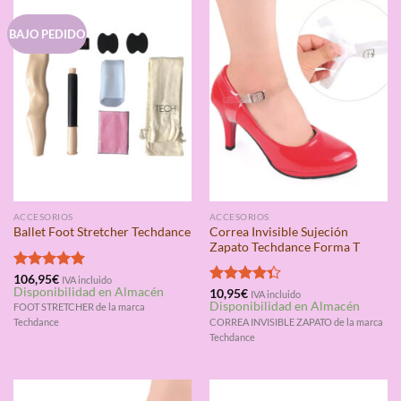
BAJO PEDIDO
ACCESORIOS
ACCESORIOS
Correa Invisible Sujeción
Ballet Foot Stretcher Techdance
Zapato Techdance Forma T
Valorado
106,95
€
IVA incluido
Disponibilidad en Almacén
con
5.00
Valorado
10,95
€
IVA incluido
Disponibilidad en Almacén
de 5
con
4.33
FOOT STRETCHER de la marca
de 5
CORREA INVISIBLE ZAPATO de la marca
Techdance
Techdance