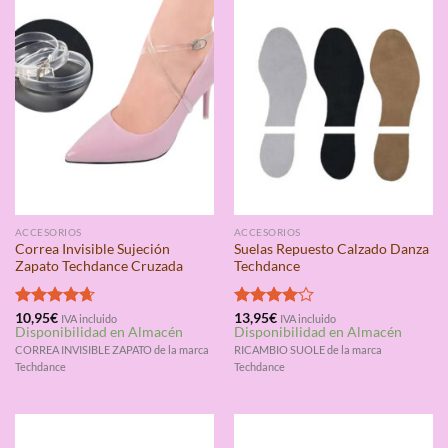
ACCESORIOS
ACCESORIOS
Correa Invisible Sujeción
Suelas Repuesto Calzado Danza
Zapato Techdance Cruzada
Techdance
Valorado
10,95
€
Valorado
13,95
€
IVA incluido
IVA incluido
Disponibilidad en Almacén
Disponibilidad en Almacén
con
4.67
con
4.00
de 5
de 5
CORREA INVISIBLE ZAPATO de la marca
RICAMBIO SUOLE de la marca
Techdance
Techdance