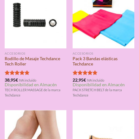
ACCESORIOS
ACCESORIOS
Rodillo de Masaje Techdance
Pack 3 Bandas elásticas
Tech Roller
Techdance
Valorado
38,95
€
Valorado
22,95
€
IVA incluido
IVA incluido
Disponibilidad en Almacén
Disponibilidad en Almacén
con
4.75
con
4.75
de 5
de 5
TECH ROLLER MASSAGE de la marca
PACK STRETCH BELT de la marca
Techdance
Techdance