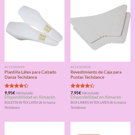
ACCESORIOS
ACCESORIOS
Plantilla Látex para Calzado
Revestimiento de Caja para
Danza Techdance
Puntas Techdance
Valorado
9,95
€
Valorado
7,95
€
IVA incluido
IVA incluido
Disponibilidad en Almacén
Disponibilidad en Almacén
con
4.33
con
4.33
de 5
de 5
SOLETTA IN TEX LATEX de la marca
BOX LINERS IN TEX LATEX de la marca
Techdance
Techdance