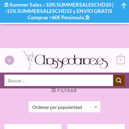
⛱ Summer Sales :-10% SUMMERSALESCHD10 |
-15% SUMMERSALESCHD15 y ENVÍO GRATIS
Compras >60€ Península ⛱
Saltar
al
contenido
0
INICIO
/
PRODUCTOS ETIQUETADOS “TECHDANCE”
/
Buscar
PÁGINA 5
por:
FILTRAR