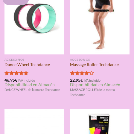
ACCESORIOS
ACCESORIOS
Dance Wheel Techdance
Massage Roller Techdance
Valorado
46,95
€
Valorado
22,95
€
IVA incluido
IVA incluido
Disponibilidad en Almacén
Disponibilidad en Almacén
con
4.67
con
4.00
de 5
de 5
DANCE WHEEL de la marca Techdance
MASSAGE ROLLER de la marca
Techdance