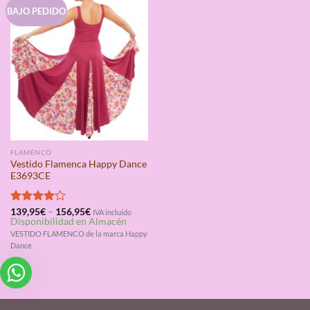
BAJO PEDIDO
FLAMENCO
Vestido Flamenca Happy Dance
E3693CE
Valorado
139,95
€
–
156,95
€
IVA incluido
Disponibilidad en Almacén
con
4.00
de 5
VESTIDO FLAMENCO de la marca Happy
Dance