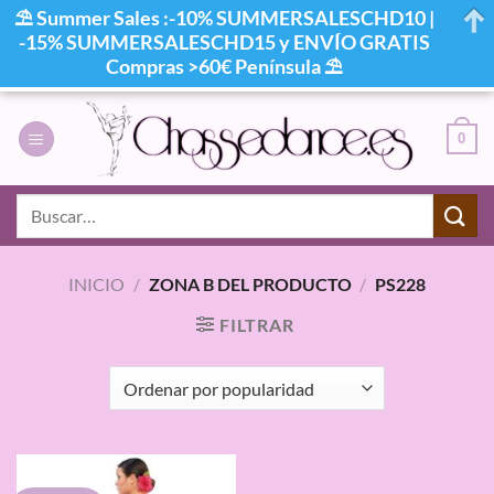
⛱ Summer Sales :-10% SUMMERSALESCHD10 |
-15% SUMMERSALESCHD15 y ENVÍO GRATIS
Compras >60€ Península ⛱
Saltar
al
0
contenido
Buscar
por:
INICIO
/
ZONA B DEL PRODUCTO
/
PS228
FILTRAR