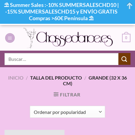
⛱ Summer Sales :-10% SUMMERSALESCHD10 |
-15% SUMMERSALESCHD15 y ENVÍO GRATIS
Compras >60€ Península ⛱
Saltar
al
0
contenido
Buscar
por:
INICIO
/
TALLA DEL PRODUCTO
/
GRANDE (32 X 36
CM)
FILTRAR