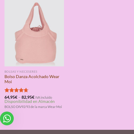
BOLSAS Y NECESERES
Bolso Danza Acolchado Wear
Moi
Valorado
64,95
€
–
82,95
€
IVA incluido
Disponibilidad en Almacén
con
4.67
de 5
BOLSO DIV92/93 de la marca Wear Moi