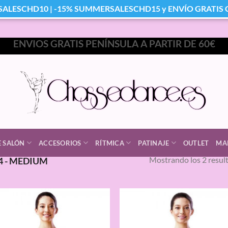
SALESCHD10 | -15% SUMMERSALESCHD15 y ENVÍO GRATIS Co
ENVIOS GRATIS PENÍNSULA A PARTIR DE 60€
E SALÓN
ACCESORIOS
RÍTMICA
PATINAJE
OUTLET
MA
Mostrando los 2 resul
4 - MEDIUM