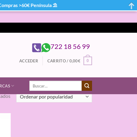
mpras >60€ Península ⛱
722 18 56 99
0
ACCEDER
CARRITO /
0,00
€
Buscar
RCAS
por:
Ordenado
tados
por
popularidad