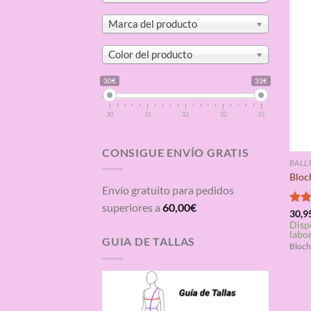
Marca del producto
Color del producto
30€
33€
30
31
32
32
33
CONSIGUE ENVÍO GRATIS
BALL
Bloc
Envío gratuito para pedidos
superiores a
60,00
€
Valo
30,9
Disp
con
labo
de 5
GUIA DE TALLAS
Bloc