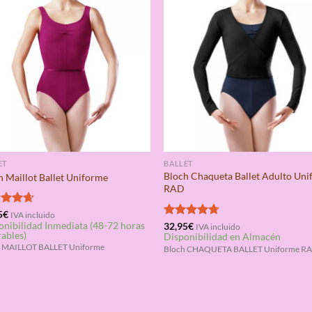
ET
BALLET
Bloch Chaqueta Ballet Adulto Un
h Maillot Ballet Uniforme
RAD
rado
5
€
IVA incluido
onibilidad Inmediata (48-72 horas
4.67
Valorado
32,95
€
IVA incluido
rables)
Disponibilidad en Almacén
con
4.67
de 5
h MAILLOT BALLET Uniforme
Bloch CHAQUETA BALLET Uniforme R