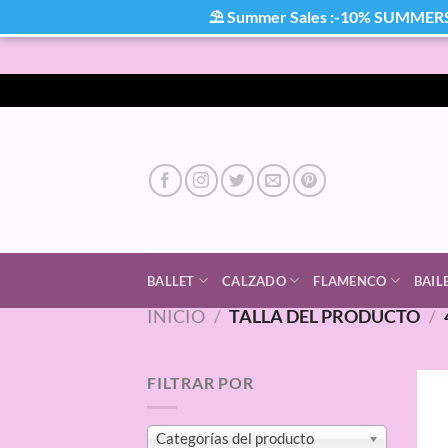
⛱ Summer Sales :-10% SUMMER
Saltar
al
contenido
BALLET
CALZADO
FLAMENCO
BAIL
INICIO
/
TALLA DEL PRODUCTO
/
FILTRAR POR
Categorías del producto