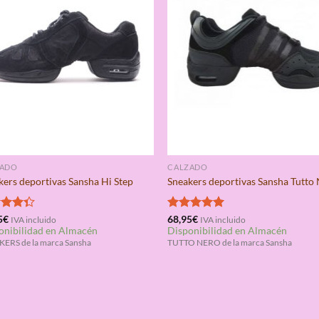
ZADO
CALZADO
kers deportivas Sansha Hi Step
Sneakers deportivas Sansha Tutto
rado
5
€
Valorado
68,95
€
IVA incluido
IVA incluido
onibilidad en Almacén
Disponibilidad en Almacén
4.33
con
5.00
de 5
ERS de la marca Sansha
TUTTO NERO de la marca Sansha