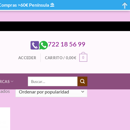
mpras >60€ Península ⛱
722 18 56 99
0
ACCEDER
CARRITO /
0,00
€
Buscar
RCAS
por:
Ordenado
tados
por
popularidad