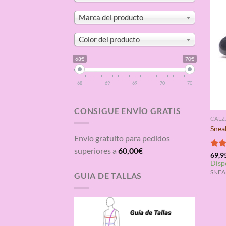
Marca del producto
Color del producto
68€
70€
68
69
69
70
70
CONSIGUE ENVÍO GRATIS
CAL
Snea
Envío gratuito para pedidos
superiores a
60,00
€
Valo
69,9
Disp
con
de 5
SNEAK
GUIA DE TALLAS