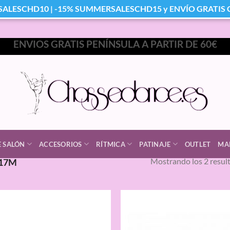
SALESCHD10 | -15% SUMMERSALESCHD15 y ENVÍO GRATIS Co
ENVIOS GRATIS PENÍNSULA A PARTIR DE 60€
E SALÓN
ACCESORIOS
RÍTMICA
PATINAJE
OUTLET
MA
Mostrando los 2 resul
17M