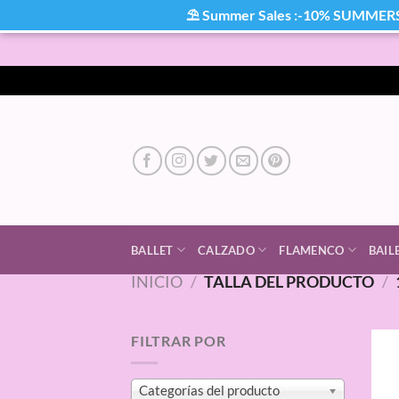
⛱ Summer Sales :-10% SUMMER
Saltar
al
contenido
BALLET
CALZADO
FLAMENCO
BAIL
INICIO
/
TALLA DEL PRODUCTO
/
FILTRAR POR
Categorías del producto