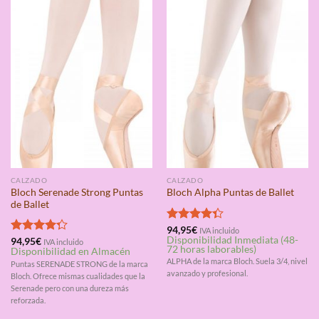
CALZADO
CALZADO
Bloch Serenade Strong Puntas
Bloch Alpha Puntas de Ballet
de Ballet
Valorado
94,95
€
IVA incluido
Disponibilidad Inmediata (48-
con
4.33
Valorado
94,95
€
IVA incluido
72 horas laborables)
Disponibilidad en Almacén
de 5
con
4.25
ALPHA de la marca Bloch. Suela 3/4, nivel
de 5
Puntas SERENADE STRONG de la marca
avanzado y profesional.
Bloch. Ofrece mismas cualidades que la
Serenade pero con una dureza más
reforzada.