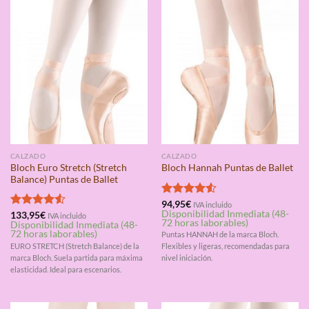
CALZADO
CALZADO
Bloch Euro Stretch (Stretch
Bloch Hannah Puntas de Ballet
Balance) Puntas de Ballet
Valorado
94,95
€
IVA incluido
Disponibilidad Inmediata (48-
con
4.50
Valorado
133,95
€
IVA incluido
72 horas laborables)
Disponibilidad Inmediata (48-
de 5
con
4.50
72 horas laborables)
Puntas HANNAH de la marca Bloch.
de 5
EURO STRETCH (Stretch Balance) de la
Flexibles y ligeras, recomendadas para
marca Bloch. Suela partida para máxima
nivel iniciación.
elasticidad. Ideal para escenarios.