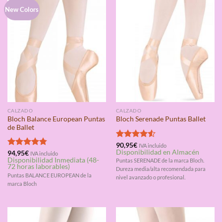
New Colors
CALZADO
CALZADO
Bloch Balance European Puntas
Bloch Serenade Puntas Ballet
de Ballet
Valorado
90,95
€
IVA incluido
Disponibilidad en Almacén
con
4.50
Valorado
94,95
€
IVA incluido
Disponibilidad Inmediata (48-
de 5
con
4.75
Puntas SERENADE de la marca Bloch.
72 horas laborables)
de 5
Dureza media/alta recomendada para
Puntas BALANCE EUROPEAN de la
nivel avanzado o profesional.
marca Bloch