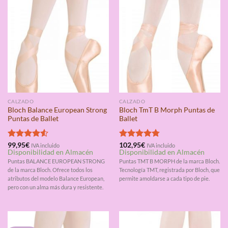
CALZADO
CALZADO
Bloch Balance European Strong
Bloch TmT B Morph Puntas de
Puntas de Ballet
Ballet
Valorado
99,95
€
Valorado
102,95
€
IVA incluido
IVA incluido
Disponibilidad en Almacén
Disponibilidad en Almacén
con
4.50
con
4.75
de 5
de 5
Puntas BALANCE EUROPEAN STRONG
Puntas TMT B MORPH de la marca Bloch.
de la marca Bloch. Ofrece todos los
Tecnología TMT, registrada por Bloch, que
atributos del modelo Balance European,
permite amoldarse a cada tipo de pie.
pero con un alma más dura y resistente.