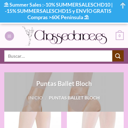
⛱ Summer Sales :-10% SUMMERSALESCHD10 |
-15% SUMMERSALESCHD15 y ENVÍO GRATIS
Compras >60€ Península ⛱
Saltar
al
0
contenido
Buscar
por:
Puntas Ballet Bloch
INICIO
/
PUNTAS BALLET BLOCH