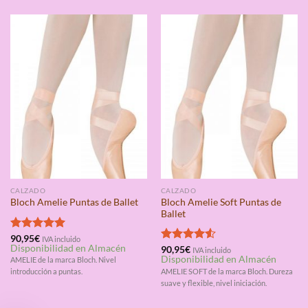
CALZADO
CALZADO
Bloch Amelie Soft Puntas de
Bloch Amelie Puntas de Ballet
Ballet
Valorado
90,95
€
IVA incluido
Disponibilidad en Almacén
con
5.00
Valorado
90,95
€
IVA incluido
Disponibilidad en Almacén
de 5
con
4.50
AMELIE de la marca Bloch. Nivel
de 5
AMELIE SOFT de la marca Bloch. Dureza
introducción a puntas.
suave y flexible, nivel iniciación.