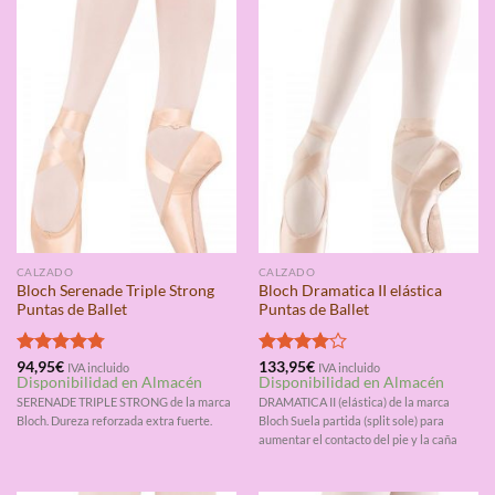
CALZADO
CALZADO
Bloch Serenade Triple Strong
Bloch Dramatica II elástica
Puntas de Ballet
Puntas de Ballet
Valorado
94,95
€
Valorado
133,95
€
IVA incluido
IVA incluido
Disponibilidad en Almacén
Disponibilidad en Almacén
con
4.75
con
4.00
de 5
de 5
SERENADE TRIPLE STRONG de la marca
DRAMATICA II (elástica) de la marca
Bloch. Dureza reforzada extra fuerte.
Bloch Suela partida (split sole) para
aumentar el contacto del pie y la caña