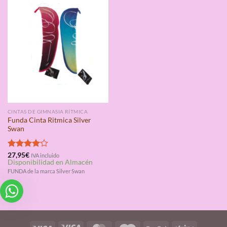
CINTAS DE GIMNASIA RÍTMICA
Funda Cinta Ritmica Silver
Swan
Valorado
27,95
€
IVA incluido
Disponibilidad en Almacén
con
4.00
de 5
FUNDA de la marca Silver Swan