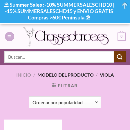
⛱ Summer Sales :-10% SUMMERSALESCHD10 |
-15% SUMMERSALESCHD15 y ENVÍO GRATIS
Compras >60€ Península ⛱
Saltar
al
0
contenido
Buscar
por:
INICIO
/
MODELO DEL PRODUCTO
/
VIOLA
FILTRAR