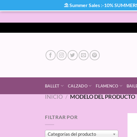
⛱ Summer Sales :-10% SUMMER
Saltar
al
contenido
BALLET
CALZADO
FLAMENCO
BAIL
INICIO
/
MODELO DEL PRODUCTO
FILTRAR POR
Categorías del producto