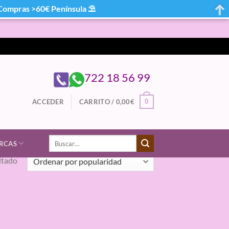
mpras >60€ Península ⛱
722 18 56 99
0
ACCEDER
CARRITO /
0,00
€
Buscar
RCAS
por:
ltado