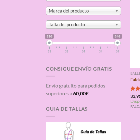
Marca del producto
Talla del producto
33€
34€
33
33
34
34
34
CONSIGUE ENVÍO GRATIS
BALL
Falda
Envío gratuito para pedidos
superiores a
60,00
€
Valo
33,9
Disp
con
de 5
FALDA
GUIA DE TALLAS