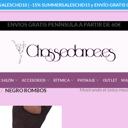
SALESCHD10 | -15% SUMMERSALESCHD15 y ENVÍO GRATIS Co
ENVIOS GRATIS PENÍNSULA A PARTIR DE 60€
E SALÓN
ACCESORIOS
RÍTMICA
PATINAJE
OUTLET
MA
Mostrando el único resu
/
NEGRO ROMBOS