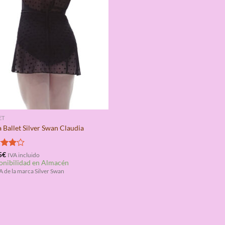
ET
 Ballet Silver Swan Claudia
rado
5
€
IVA incluido
onibilidad en Almacén
4.00
 de la marca Silver Swan