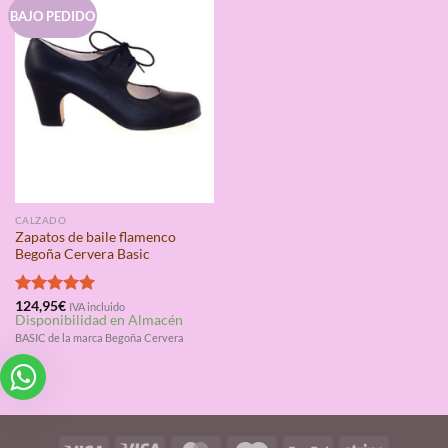
BAJO PEDIDO
CALZADO
Zapatos de baile flamenco
Begoña Cervera Basic
Valorado
124,95
€
IVA incluido
Disponibilidad en Almacén
con
5.00
de 5
BASIC de la marca Begoña Cervera