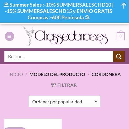
⛱ Summer Sales :-10% SUMMERSALESCHD10 |
-15% SUMMERSALESCHD15 y ENVÍO GRATIS
Compras >60€ Península ⛱
Saltar
al
0
contenido
Buscar
por:
INICIO
/
MODELO DEL PRODUCTO
/
CORDONERA
FILTRAR