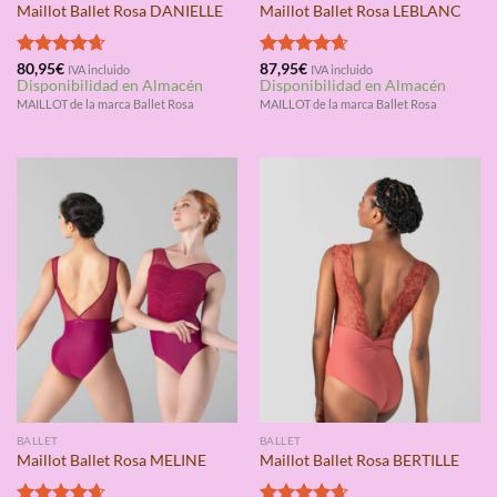
Maillot Ballet Rosa DANIELLE
Maillot Ballet Rosa LEBLANC
Valorado
80,95
€
Valorado
87,95
€
IVA incluido
IVA incluido
Disponibilidad en Almacén
Disponibilidad en Almacén
con
4.67
con
4.67
de 5
de 5
MAILLOT de la marca Ballet Rosa
MAILLOT de la marca Ballet Rosa
BALLET
BALLET
Maillot Ballet Rosa MELINE
Maillot Ballet Rosa BERTILLE