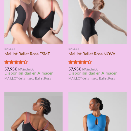
BALLET
BALLET
Maillot Ballet Rosa ESME
Maillot Ballet Rosa NOVA
Valorado
57,95
€
Valorado
57,95
€
IVA incluido
IVA incluido
Disponibilidad en Almacén
Disponibilidad en Almacén
con
4.33
con
4.33
de 5
de 5
MAILLOT de la marca Ballet Rosa
MAILLOT de la marca Ballet Rosa