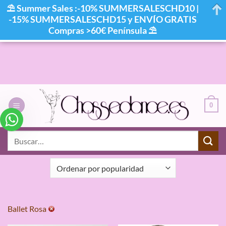
⛱ Summer Sales :-10% SUMMERSALESCHD10 |
-15% SUMMERSALESCHD15 y ENVÍO GRATIS
Compras >60€ Península ⛱
Saltar
al
contenido
0
Buscar
FILTRAR
por:
Ballet Rosa