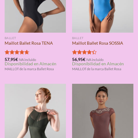
BALLET
BALLET
Maillot Ballet Rosa TENA
Maillot Ballet Rosa SOSSIA
Valorado
57,95
€
Valorado
56,95
€
IVA incluido
IVA incluido
Disponibilidad en Almacén
Disponibilidad en Almacén
con
4.67
con
4.33
de 5
de 5
MAILLOT de la marca Ballet Rosa
MAILLOT de la marca Ballet Rosa