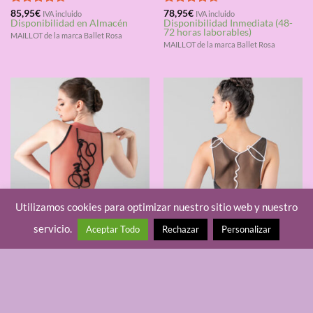
Valorado
85,95
€
Valorado
78,95
€
IVA incluido
IVA incluido
Disponibilidad en Almacén
Disponibilidad Inmediata (48-
con
4.67
con
4.67
72 horas laborables)
de 5
de 5
MAILLOT de la marca Ballet Rosa
MAILLOT de la marca Ballet Rosa
Utilizamos cookies para optimizar nuestro sitio web y nuestro
servicio.
Aceptar Todo
Rechazar
Personalizar
BALLET
BALLET
Maillot Ballet Rosa DUVAL
Maillot Ballet Rosa CEZANNE
Valorado
85,95
€
Valorado
83,95
€
IVA incluido
IVA incluido