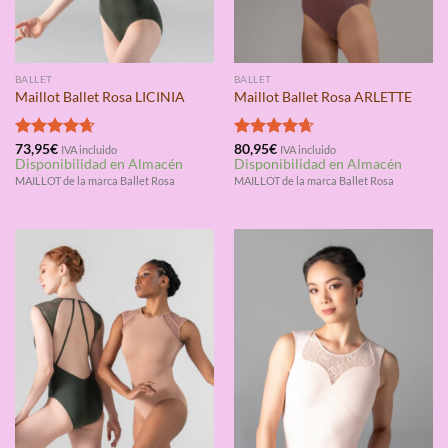
BALLET
BALLET
Maillot Ballet Rosa LICINIA
Maillot Ballet Rosa ARLETTE
Valorado
73,95
€
Valorado
80,95
€
IVA incluido
IVA incluido
Disponibilidad en Almacén
Disponibilidad en Almacén
con
4.67
con
4.67
de 5
de 5
MAILLOT de la marca Ballet Rosa
MAILLOT de la marca Ballet Rosa