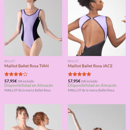
BALLET
BALLET
Maillot Ballet Rosa TIAH
Maillot Ballet Rosa JACE
Valorado
57,95
€
Valorado
57,95
€
IVA incluido
IVA incluido
Disponibilidad en Almacén
Disponibilidad en Almacén
con
4.00
con
5.00
de 5
de 5
MAILLOT de la marca Ballet Rosa
MAILLOT de la marca Ballet Rosa