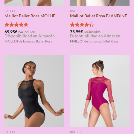
BALLET
BALLET
Maillot Ballet Rosa MOLLIE
Maillot Ballet Rosa BLANDINE
Valorado
69,95
€
Valorado
75,95
€
IVA incluido
IVA incluido
Disponibilidad en Almacén
Disponibilidad en Almacén
con
4.67
con
4.33
de 5
de 5
MAILLOT de la marca Ballet Rosa
MAILLOT de la marca Ballet Rosa
BALLET
BALLET