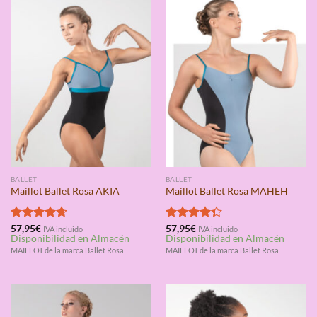
BALLET
BALLET
Maillot Ballet Rosa AKIA
Maillot Ballet Rosa MAHEH
Valorado
57,95
€
Valorado
57,95
€
IVA incluido
IVA incluido
Disponibilidad en Almacén
Disponibilidad en Almacén
con
4.67
con
4.33
de 5
de 5
MAILLOT de la marca Ballet Rosa
MAILLOT de la marca Ballet Rosa