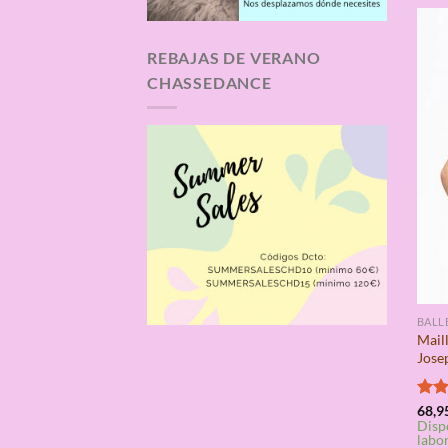
REBAJAS DE VERANO
CHASSEDANCE
BALL
Mail
Jose
Valo
68,9
Disp
con
labo
de 5