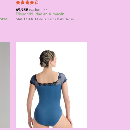
Valorado
69,95
€
IVA incluido
Disponibilidad en Almacén
con
4.33
horas
de 5
MAILLOT RITA de la marca Ballet Rosa