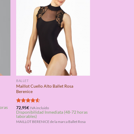
BALLET
Maillot Cuello Alto Ballet Rosa
Berenice
horas
Valorado
72,95
€
IVA incluido
Disponibilidad Inmediata (48-72 horas
con
4.50
laborables)
de 5
MAILLOT BERENICE de la marca Ballet Rosa