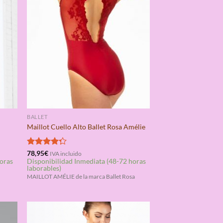
BALLET
Maillot Cuello Alto Ballet Rosa Amélie
Valorado
78,95
€
IVA incluido
horas
Disponibilidad Inmediata (48-72 horas
con
4.25
laborables)
de 5
MAILLOT AMÉLIE de la marca Ballet Rosa