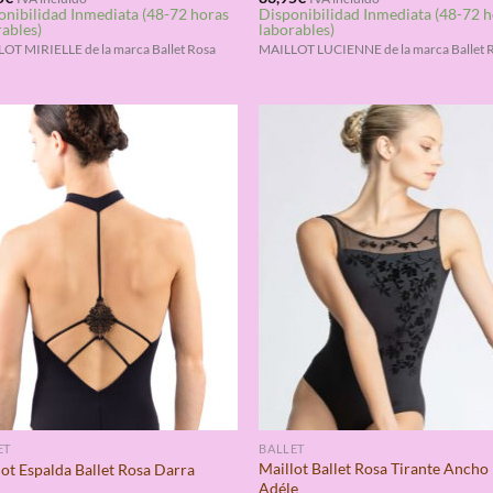
onibilidad Inmediata (48-72 horas
Disponibilidad Inmediata (48-72 
4.33
con
4.33
rables)
laborables)
de 5
OT MIRIELLE de la marca Ballet Rosa
MAILLOT LUCIENNE de la marca Ballet 
ET
BALLET
Maillot Ballet Rosa Tirante Ancho
lot Espalda Ballet Rosa Darra
Adéle