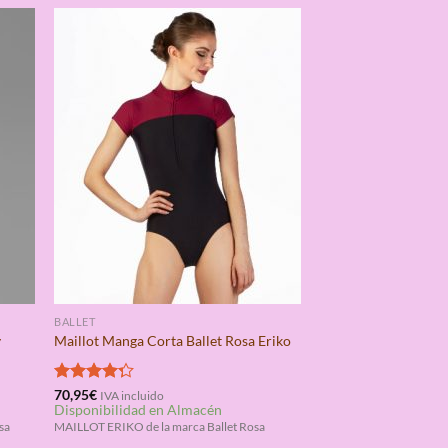
BALLET
y
Maillot Manga Corta Ballet Rosa Eriko
Valorado
70,95
€
IVA incluido
Disponibilidad en Almacén
con
4.25
de 5
sa
MAILLOT ERIKO de la marca Ballet Rosa