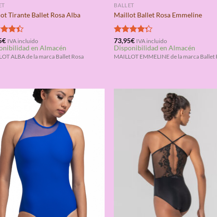
ET
BALLET
ot Tirante Ballet Rosa Alba
Maillot Ballet Rosa Emmeline
rado
5
€
Valorado
73,95
€
IVA incluido
IVA incluido
onibilidad en Almacén
Disponibilidad en Almacén
4.40
con
4.25
de 5
OT ALBA de la marca Ballet Rosa
MAILLOT EMMELINE de la marca Ballet 