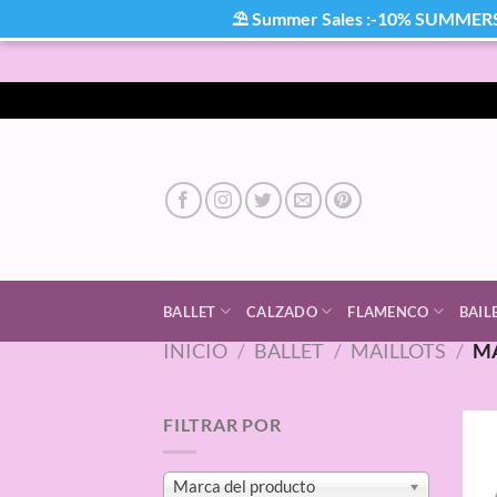
⛱ Summer Sales :-10% SUMMER
Saltar
al
contenido
BALLET
CALZADO
FLAMENCO
BAIL
INICIO
/
BALLET
/
MAILLOTS
/
MA
FILTRAR POR
Marca del producto