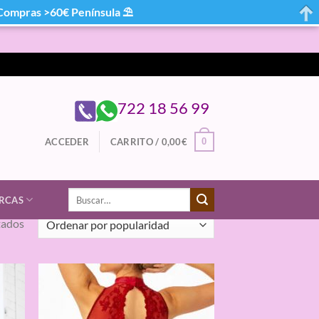
mpras >60€ Península ⛱
722 18 56 99
0
ACCEDER
CARRITO /
0,00
€
Buscar
RCAS
por:
Ordenado
tados
por
popularidad