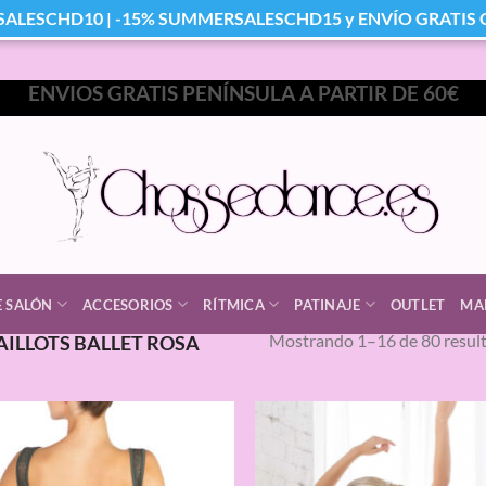
SALESCHD10 | -15% SUMMERSALESCHD15 y ENVÍO GRATIS Co
ENVIOS GRATIS PENÍNSULA A PARTIR DE 60€
E SALÓN
ACCESORIOS
RÍTMICA
PATINAJE
OUTLET
MA
Mostrando 1–16 de 80 resul
ILLOTS BALLET ROSA