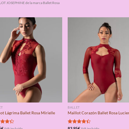
OT JOSEPHINE de la marca Ballet Rosa
ET
BALLET
ot Lágrima Ballet Rosa Mirielle
Maillot Corazón Ballet Rosa Luci
rado
5
€
Valorado
83,95
€
IVA incluido
IVA incluido