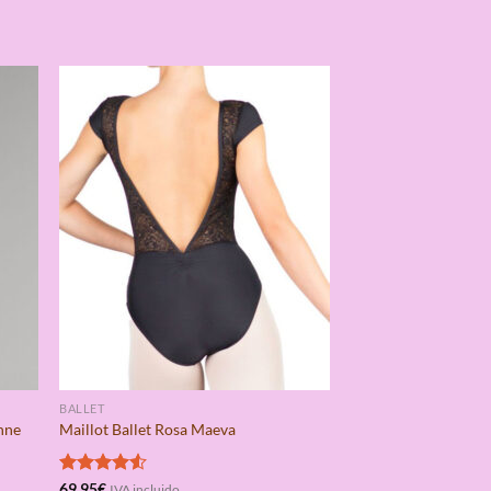
BALLET
enne
Maillot Ballet Rosa Maeva
Valorado
69,95
€
IVA incluido