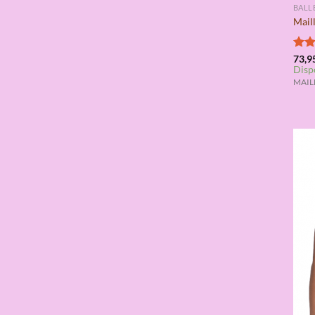
BALL
Maill
Valo
73,9
Disp
con
de 5
MAILL