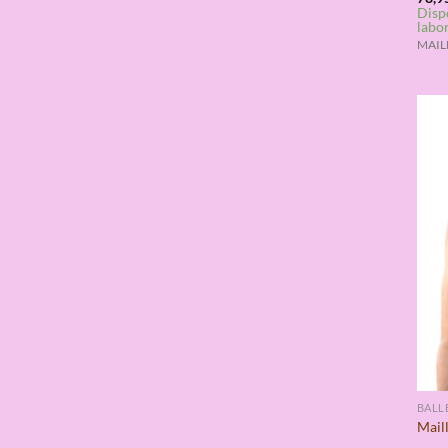
Disp
con
labo
de 5
MAILL
BALL
Mail