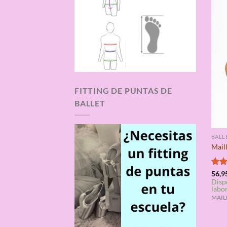
FITTING DE PUNTAS DE
BALLET
BALL
Mail
Valo
56,9
Disp
con
labo
de 5
MAILL