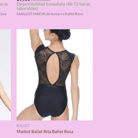
horas
Disponibilidad Inmediata (48-72 horas
con
4.50
laborables)
de 5
Rosa
MAILLOT MAEVA de la marca Ballet Rosa
BALLET
Maillot Ballet Rita Ballet Rosa