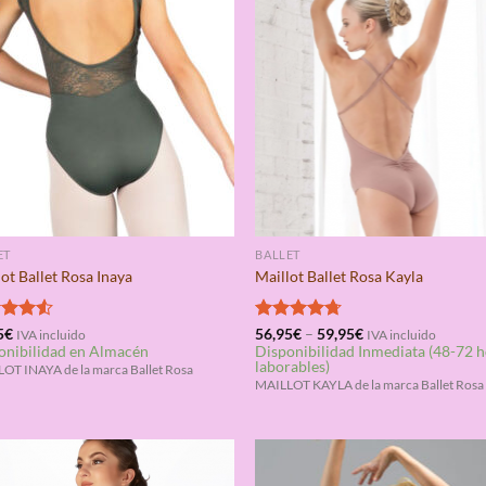
ET
BALLET
ot Ballet Rosa Inaya
Maillot Ballet Rosa Kayla
rado
5
€
Valorado
56,95
€
–
59,95
€
IVA incluido
IVA incluido
onibilidad en Almacén
Disponibilidad Inmediata (48-72 
4.50
con
4.67
laborables)
de 5
OT INAYA de la marca Ballet Rosa
MAILLOT KAYLA de la marca Ballet Rosa