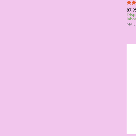
Valo
87,9
Disp
con
labo
de 5
MAILL