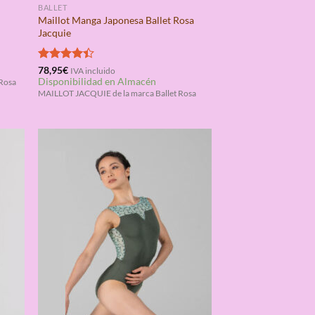
BALLET
Maillot Manga Japonesa Ballet Rosa
Jacquie
Valorado
78,95
€
IVA incluido
Disponibilidad en Almacén
con
4.40
Rosa
de 5
MAILLOT JACQUIE de la marca Ballet Rosa