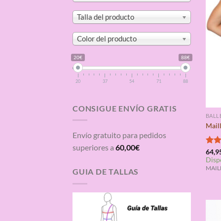
Talla del producto
Color del producto
20€
88€
20
37
54
71
88
CONSIGUE ENVÍO GRATIS
BALL
Maill
Envío gratuito para pedidos
superiores a
60,00
€
Valo
64,9
Disp
con
de 5
MAILL
GUIA DE TALLAS