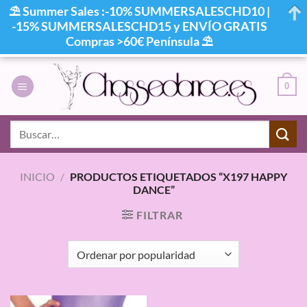
⛱ Summer Sales :-10% SUMMERSALESCHD10 |
-15% SUMMERSALESCHD15 y ENVÍO GRATIS
Compras >60€ Península ⛱
Saltar
al
0
contenido
Buscar
por:
INICIO
/
PRODUCTOS ETIQUETADOS “X197 HAPPY
DANCE”
FILTRAR