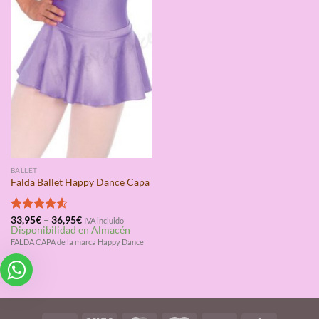
BALLET
Falda Ballet Happy Dance Capa
Valorado
33,95
€
–
36,95
€
IVA incluido
Disponibilidad en Almacén
con
4.50
de 5
FALDA CAPA de la marca Happy Dance