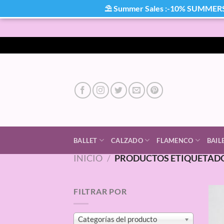
⛱ Summer Sales :-10% SUMMER
Saltar
al
contenido
BALLET
CALZADO
FLAMENCO
BAIL
INICIO
/
PRODUCTOS ETIQUETADO
FILTRAR POR
Categorías del producto