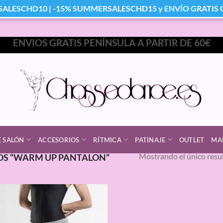
SALESCHD10 | -15% SUMMERSALESCHD15 y ENVÍO GRATIS Co
ENVIOS GRATIS PENÍNSULA A PARTIR DE 60€
E SALÓN
ACCESORIOS
RÍTMICA
PATINAJE
OUTLET
MA
Mostrando el único resu
S “WARM UP PANTALON”