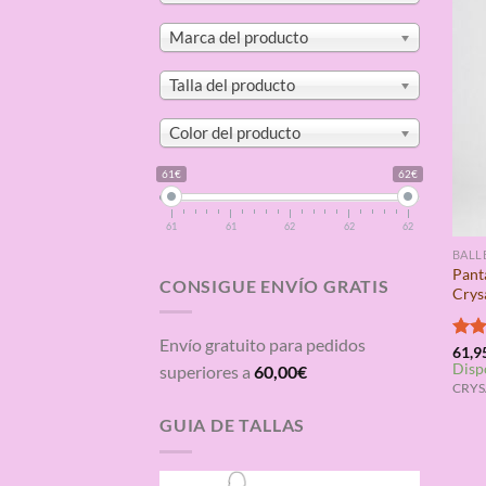
Marca del producto
Talla del producto
Color del producto
61€
62€
61
61
62
62
62
BALL
Pant
CONSIGUE ENVÍO GRATIS
Crys
Envío gratuito para pedidos
Valo
61,9
Disp
con
superiores a
60,00
€
de 5
CRYSA
GUIA DE TALLAS