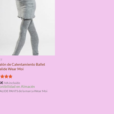
ET
alón de Calentamiento Ballet
alide Wear Moi
rado
5
€
IVA incluido
onibilidad en Almacén
4.75
LIDE PANTS de la marca Wear Moi