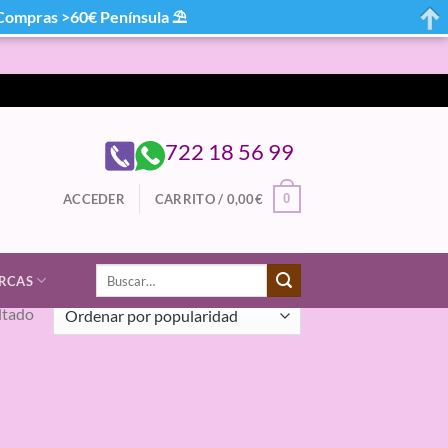
mpras >60€ Península ⛱
722 18 56 99
0
ACCEDER
CARRITO /
0,00
€
Buscar
RCAS
por:
ltado