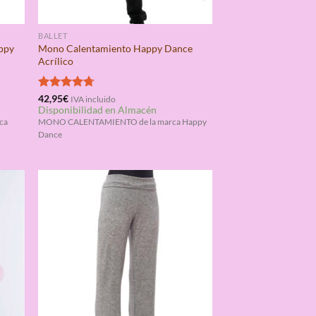
BALLET
ppy
Mono Calentamiento Happy Dance
Acrílico
Valorado
42,95
€
IVA incluido
Disponibilidad en Almacén
con
4.67
de 5
ca
MONO CALENTAMIENTO de la marca Happy
Dance