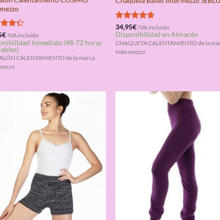
Chaqueta Ballet Intermezzo JEBL
rmezzo
Valorado
34,95
€
IVA incluido
Disponibilidad en Almacén
con
4.67
rado
5
€
IVA incluido
onibilidad Inmediata (48-72 horas
de 5
4.33
CHAQUETA CALENTAMIENTO de la ma
rables)
Intermezzo
ALÓN CALENTAMIENTO de la marca
mezzo