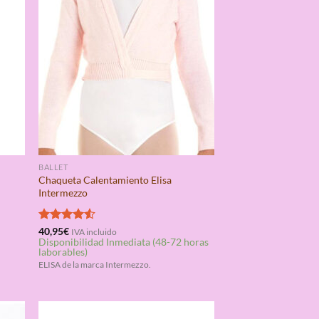
BALLET
Chaqueta Calentamiento Elisa
Intermezzo
Valorado
40,95
€
IVA incluido
Disponibilidad Inmediata (48-72 horas
con
4.50
laborables)
de 5
ELISA de la marca Intermezzo.