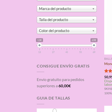
Marca del producto
Talla del producto
Color del producto
13€
69€
13
27
41
55
69
BALL
Mono
CONSIGUE ENVÍO GRATIS
Valo
50,9
Envío gratuito para pedidos
Disp
con
labo
de 5
superiores a
60,00
€
SKINL
100%
GUIA DE TALLAS