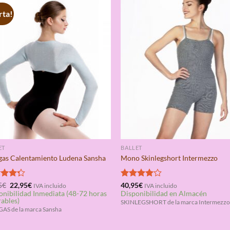
rta!
ET
BALLET
as Calentamiento Ludena Sansha
Mono Skinlegshort Intermezzo
El
El
rado
5
€
22,95
€
Valorado
40,95
€
IVA incluido
IVA incluido
precio
precio
onibilidad Inmediata (48-72 horas
Disponibilidad en Almacén
4.25
con
4.00
original
actual
rables)
de 5
SKINLEGSHORT de la marca Intermezzo
era:
es:
S de la marca Sansha
35,95€.
22,95€.