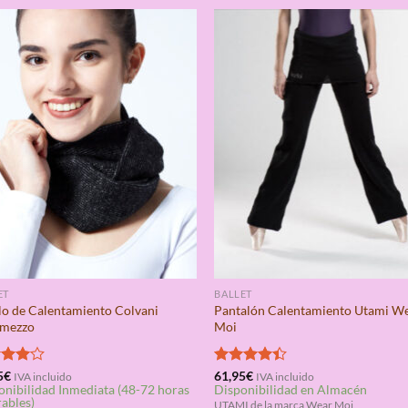
ET
BALLET
lo de Calentamiento Colvani
Pantalón Calentamiento Utami W
rmezzo
Moi
rado
5
€
Valorado
61,95
€
IVA incluido
IVA incluido
onibilidad Inmediata (48-72 horas
Disponibilidad en Almacén
4.00
con
4.33
rables)
de 5
UTAMI de la marca Wear Moi