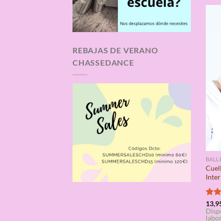
REBAJAS DE VERANO
CHASSEDANCE
BALL
Cuel
Inte
Valo
13,9
Disp
con
labo
de 5