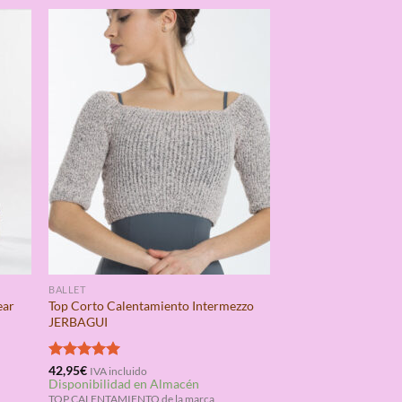
BALLET
ear
Top Corto Calentamiento Intermezzo
JERBAGUI
Valorado
42,95
€
IVA incluido
Disponibilidad en Almacén
con
5.00
de 5
TOP CALENTAMIENTO de la marca