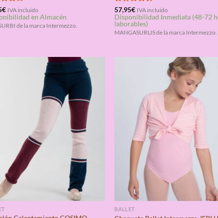
rado
5
€
Valorado
57,95
€
IVA incluido
IVA incluido
onibilidad en Almacén
Disponibilidad Inmediata (48-72 
4.00
con
4.33
laborables)
de 5
RBI de la marca Intermezzo.
MANGASURLIS de la marca Intermezzo.
ET
BALLET
alón Calentamiento COSIMO