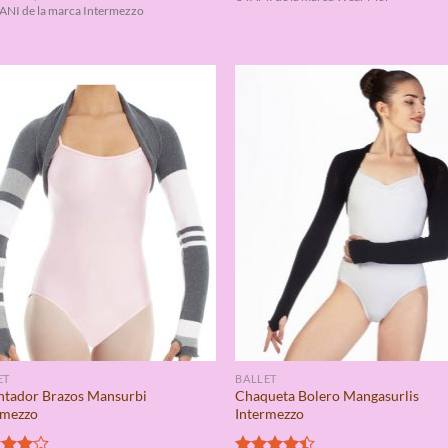
NI de la marca Intermezzo
ET
BALLET
ntador Brazos Mansurbi
Chaqueta Bolero Mangasurlis
rmezzo
Intermezzo