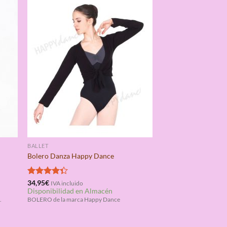
BALLET
Bolero Danza Happy Dance
Valorado
34,95
€
IVA incluido
Disponibilidad en Almacén
con
4.33
de 5
.
BOLERO de la marca Happy Dance