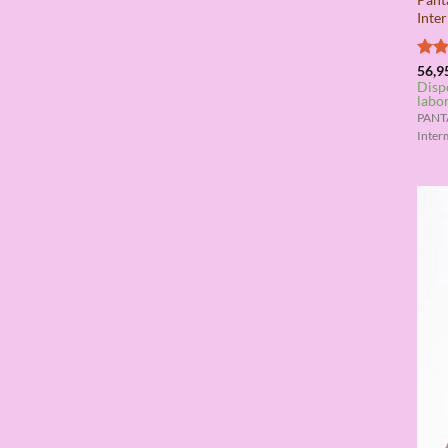
Inte
Valo
56,9
Disp
con
labo
de 5
PANT
Inter