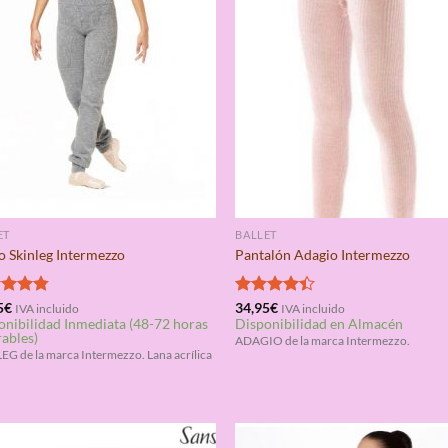
ET
BALLET
 Skinleg Intermezzo
Pantalón Adagio Intermezzo
rado
5
€
Valorado
34,95
€
IVA incluido
IVA incluido
onibilidad Inmediata (48-72 horas
Disponibilidad en Almacén
4.75
con
4.33
rables)
de 5
ADAGIO de la marca Intermezzo.
EG de la marca Intermezzo. Lana acrílica