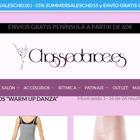
SALESCHD10 | -15% SUMMERSALESCHD15 y ENVÍO GRATIS Co
ENVIOS GRATIS PENÍNSULA A PARTIR DE 60€
E SALÓN
ACCESORIOS
RÍTMICA
PATINAJE
OUTLET
MA
Mostrando 1–16 de 26 resul
S “WARM UP DANZA”