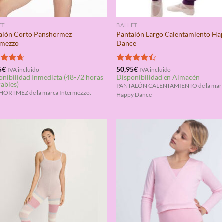
ET
BALLET
alón Corto Panshormez
Pantalón Largo Calentamiento Ha
rmezzo
Dance
rado
5
€
Valorado
50,95
€
IVA incluido
IVA incluido
onibilidad Inmediata (48-72 horas
Disponibilidad en Almacén
4.67
con
4.33
rables)
de 5
PANTALÓN CALENTAMIENTO de la mar
ORTMEZ de la marca Intermezzo.
Happy Dance