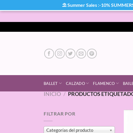
⛱ Summer Sales :-10% SUMMER
Saltar
al
contenido
BALLET
CALZADO
FLAMENCO
BAIL
INICIO
/
PRODUCTOS ETIQUETADO
FILTRAR POR
Categorías del producto