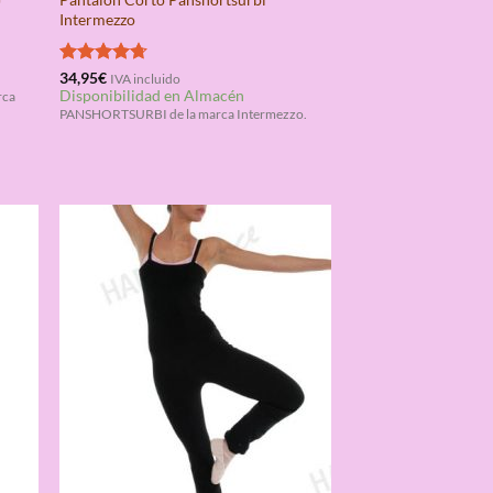
U
Intermezzo
Valorado
34,95
€
IVA incluido
Disponibilidad en Almacén
con
4.67
rca
de 5
PANSHORTSURBI de la marca Intermezzo.