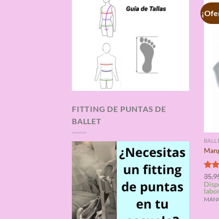
¡Ofe
FITTING DE PUNTAS DE
BALLET
BALL
Mang
Valo
35,9
Disp
con
labo
de 5
MANGA