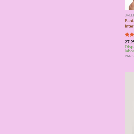
BALL
Pant
Inte
Valo
27,9
Disp
con
labo
de 5
PANSH