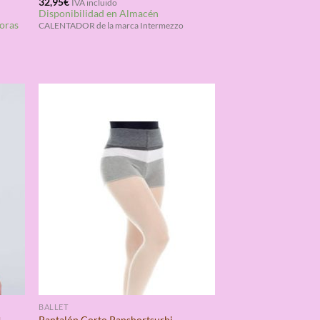
Valorado
32,95
€
IVA incluido
Disponibilidad en Almacén
con
4.33
horas
de 5
CALENTADOR de la marca Intermezzo
BALLET
Pantalón Corto Panshortsurbi