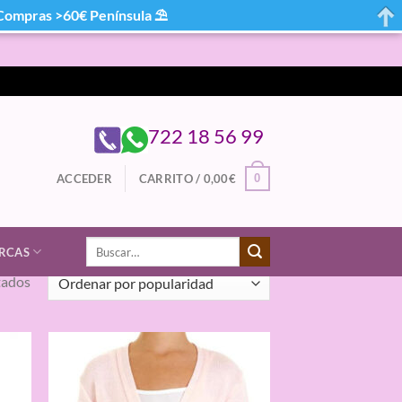
mpras >60€ Península ⛱
722 18 56 99
0
ACCEDER
CARRITO /
0,00
€
Buscar
RCAS
por:
Ordenado
tados
por
popularidad