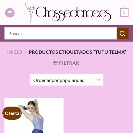
Saltar
al
0
contenido
Buscar
por:
INICIO
/
PRODUCTOS ETIQUETADOS “TUTU TELMA”
FILTRAR
¡Oferta!