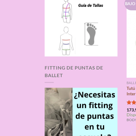
BAJO
FITTING DE PUNTAS DE
BALLET
BALL
Tutú
Inte
Valo
173,
Disp
con
de 5
BODY