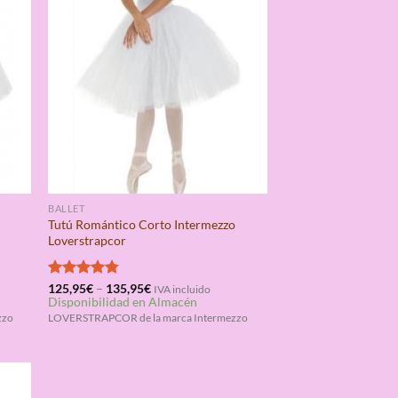
BALLET
Tutú Romántico Corto Intermezzo
Loverstrapcor
Valorado
125,95
€
–
135,95
€
IVA incluido
Disponibilidad en Almacén
con
4.75
de 5
zzo
LOVERSTRAPCOR de la marca Intermezzo