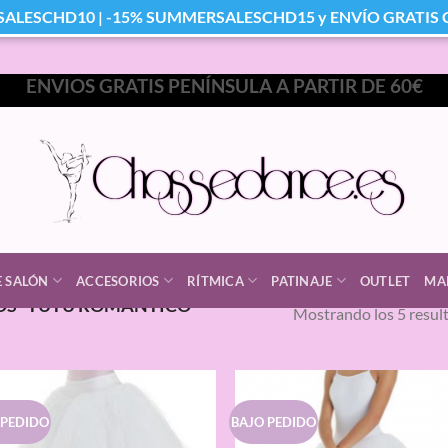
SALESCHD10 | -15% SUMMERSALESCHD15 y ENVÍO GRATIS Co
ENVIOS GRATIS PENÍNSULA A PARTIR DE 60€
E SALÓN
ACCESORIOS
RÍTMICA
PATINAJE
OUTLET
MA
OS “TUTU ROMANTICO
Mostrando los 5 resul
 PEDIDO
BAJO PEDIDO