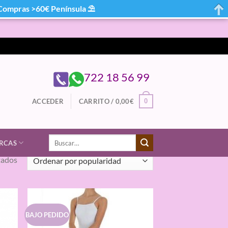
mpras >60€ Península ⛱
722 18 56 99
0
ACCEDER
CARRITO /
0,00
€
Buscar
RCAS
por:
Ordenado
tados
por
popularidad
BAJO PEDIDO