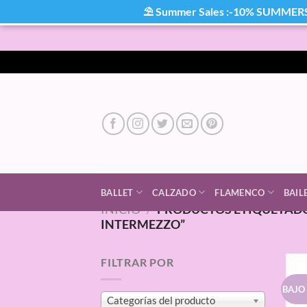
⛱ Summer Sales :-10% SUMMER
Saltar
al
contenido
BALLET
CALZADO
FLAMENCO
BAIL
INICIO
/
PRODUCTOS ETIQUETAD
INTERMEZZO”
FILTRAR POR
BAJO
Categorías del producto