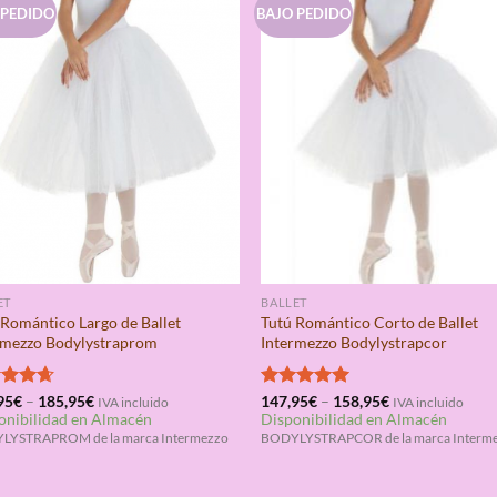
 PEDIDO
BAJO PEDIDO
ET
BALLET
 Romántico Largo de Ballet
Tutú Romántico Corto de Ballet
rmezzo Bodylystraprom
Intermezzo Bodylystrapcor
rado
95
€
–
185,95
€
Valorado
147,95
€
–
158,95
€
IVA incluido
IVA incluido
onibilidad en Almacén
Disponibilidad en Almacén
4.67
con
5.00
de 5
LYSTRAPROM de la marca Intermezzo
BODYLYSTRAPCOR de la marca Interm