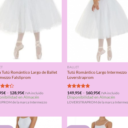
ET
BALLET
a Tutú Romántico Largo de Ballet
Tutú Romántico Largo Intermezzo
rmezzo Falsliprom
Loverstraprom
rado
95
€
–
128,95
€
Valorado
149,95
€
–
160,95
€
IVA incluido
IVA incluido
onibilidad en Almacén
Disponibilidad en Almacén
4.25
con
4.75
de 5
IPROM de la marca Intermezzo
LOVERSTRAPROM de la marca Interme