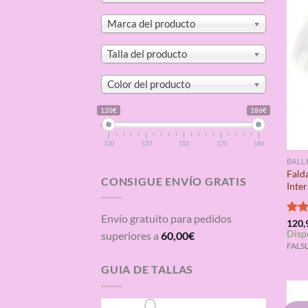
Marca del producto
Talla del producto
Color del producto
120€
186€
120
137
153
170
186
BALL
Fald
CONSIGUE ENVÍO GRATIS
Inte
Envío gratuito para pedidos
Valo
120,
Disp
con
superiores a
60,00
€
de 5
FALSL
GUIA DE TALLAS