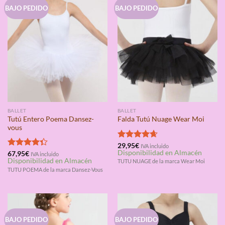
BAJO PEDIDO
BAJO PEDIDO
BALLET
BALLET
Tutú Entero Poema Dansez-
Falda Tutú Nuage Wear Moi
vous
Valorado
29,95
€
IVA incluido
Disponibilidad en Almacén
con
4.67
Valorado
67,95
€
IVA incluido
Disponibilidad en Almacén
de 5
con
4.33
TUTU NUAGE de la marca Wear Moi
de 5
TUTU POEMA de la marca Dansez-Vous
BAJO PEDIDO
BAJO PEDIDO