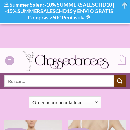
⛱ Summer Sales :-10% SUMMERSALESCHD10 |
-15% SUMMERSALESCHD15 y ENVÍO GRATIS
Compras >60€ Península ⛱
Saltar
al
contenido
0
INICIO
/
PRODUCTOS ETIQUETADOS “TUTU ENTERO”
Buscar
por:
FILTRAR