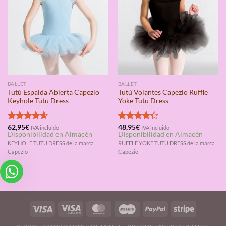
BALLET
BALLET
Tutú Espalda Abierta Capezio
Tutú Volantes Capezio Ruffle
Keyhole Tutu Dress
Yoke Tutu Dress
Valorado
62,95
€
Valorado
48,95
€
IVA incluido
IVA incluido
Disponibilidad en Almacén
Disponibilidad en Almacén
con
4.67
con
4.33
de 5
de 5
KEYHOLE TUTU DRESS de la marca
RUFFLE YOKE TUTU DRESS de la marca
Capezio
Capezio