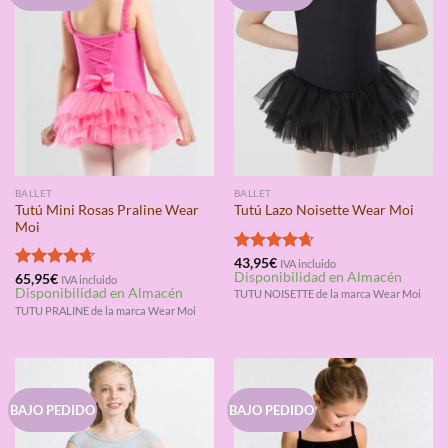
BALLET
BALLET
Tutú Mini Rosas Praline Wear
Tutú Lazo Noisette Wear Moi
Moi
Valorado
43,95
€
IVA incluido
Disponibilidad en Almacén
con
4.67
Valorado
65,95
€
IVA incluido
Disponibilidad en Almacén
de 5
con
4.67
TUTU NOISETTE de la marca Wear Moi
de 5
TUTU PRALINE de la marca Wear Moi
BAJO PEDIDO
BAJO PEDIDO