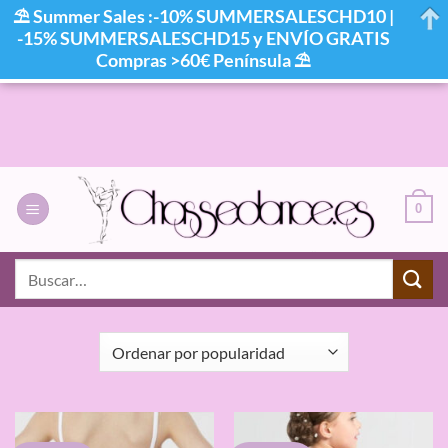
⛱ Summer Sales :-10% SUMMERSALESCHD10 |
-15% SUMMERSALESCHD15 y ENVÍO GRATIS
Compras >60€ Península ⛱
Saltar
al
contenido
0
INICIO
/
PRODUCTOS ETIQUETADOS “TUTU ENCAJE”
Buscar
por:
FILTRAR