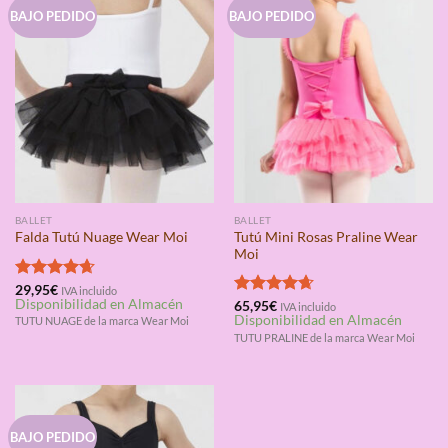
BAJO PEDIDO
BAJO PEDIDO
BALLET
BALLET
Tutú Mini Rosas Praline Wear
Falda Tutú Nuage Wear Moi
Moi
Valorado
29,95
€
IVA incluido
Disponibilidad en Almacén
con
4.67
Valorado
65,95
€
IVA incluido
Disponibilidad en Almacén
de 5
con
4.67
TUTU NUAGE de la marca Wear Moi
de 5
TUTU PRALINE de la marca Wear Moi
BAJO PEDIDO