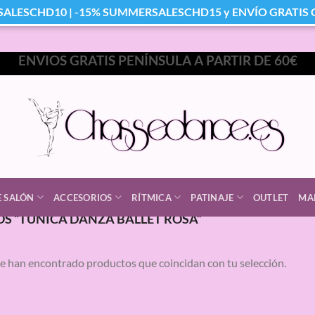
SALESCHD10 | -15% SUMMERSALESCHD15 y ENVÍO GRATIS Co
ENVIOS GRATIS PENÍNSULA A PARTIR DE 60€
E SALÓN
ACCESORIOS
RÍTMICA
PATINAJE
OUTLET
MA
S “TUNICA DANZA BALLET ROSA”
e han encontrado productos que coincidan con tu selección.