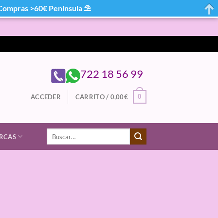
mpras >60€ Península ⛱
722 18 56 99
0
ACCEDER
CARRITO /
0,00
€
Buscar
RCAS
por: