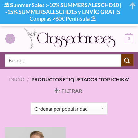
⛱ Summer Sales :-10% SUMMERSALESCHD10 |
-15% SUMMERSALESCHD15 y ENVÍO GRATIS
Compras >60€ Península ⛱
Saltar
al
0
contenido
Buscar
por:
INICIO
/
PRODUCTOS ETIQUETADOS “TOP ICHIKA”
FILTRAR