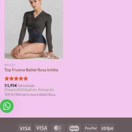
BALLET
Top Frunce Ballet Rosa Ichika
Valorado
51,95
€
IVA incluido
Disponibilidad en Almacén
con
5.00
de 5
TOP ICHIKA de la marca Ballet Rosa