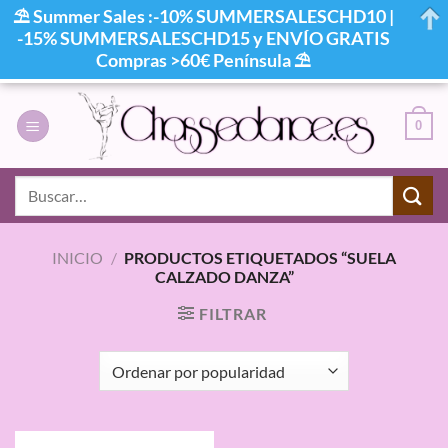
⛱ Summer Sales :-10% SUMMERSALESCHD10 |
-15% SUMMERSALESCHD15 y ENVÍO GRATIS
Compras >60€ Península ⛱
Saltar
al
0
contenido
Buscar
por:
INICIO
/
PRODUCTOS ETIQUETADOS “SUELA
CALZADO DANZA”
FILTRAR