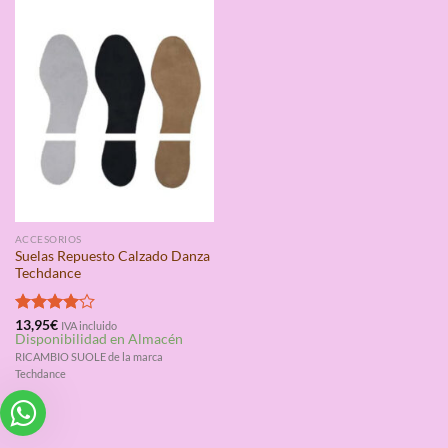
ACCESORIOS
Suelas Repuesto Calzado Danza
Techdance
Valorado
13,95
€
IVA incluido
Disponibilidad en Almacén
con
4.00
de 5
RICAMBIO SUOLE de la marca
Techdance