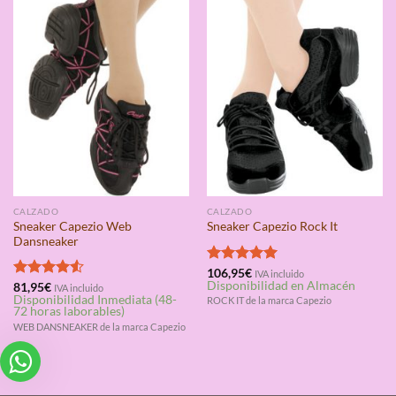
CALZADO
CALZADO
Sneaker Capezio Web
Sneaker Capezio Rock It
Dansneaker
Valorado
106,95
€
IVA incluido
Disponibilidad en Almacén
con
5.00
Valorado
81,95
€
IVA incluido
Disponibilidad Inmediata (48-
de 5
con
4.50
ROCK IT de la marca Capezio
72 horas laborables)
de 5
WEB DANSNEAKER de la marca Capezio