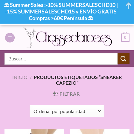
⛱ Summer Sales :-10% SUMMERSALESCHD10 |
-15% SUMMERSALESCHD15 y ENVÍO GRATIS
Compras >60€ Península ⛱
Saltar
al
0
contenido
Buscar
por:
INICIO
/
PRODUCTOS ETIQUETADOS “SNEAKER
CAPEZIO”
FILTRAR