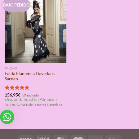
BAJO PEDIDO
FALDAS
Falda Flamenca Davedans
Sarnen
Valorado
156,95
€
IVA incluido
Disponibilidad en Almacén
con
4.67
de 5
FALDA SARNEN de la marca Davedans