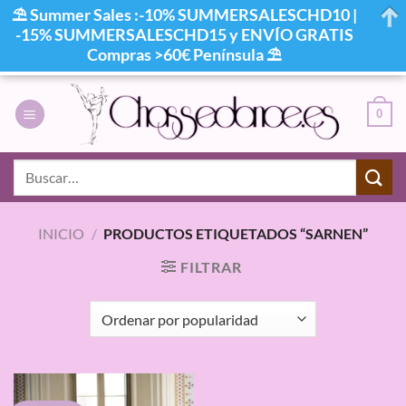
⛱ Summer Sales :-10% SUMMERSALESCHD10 |
-15% SUMMERSALESCHD15 y ENVÍO GRATIS
Compras >60€ Península ⛱
Saltar
al
0
contenido
Buscar
por:
INICIO
/
PRODUCTOS ETIQUETADOS “SARNEN”
FILTRAR