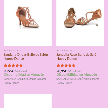
BAILE LATINO
BAILE LATINO
Sandalia Ondas Baile de Salón
Sandalia Raso Baile de Salón
Happy Dance
Happy Dance
Valorado
90,95
€
Valorado
90,95
€
IVA incluido
IVA incluido
Disponibilidad en Almacén
Disponibilidad en Almacén
con
4.67
con
4.67
de 5
de 5
SANDALIA BAILE SALÓN de la marca
SANDALIA BAILE SALÓN de la marca
Happy Dance
Happy Dance