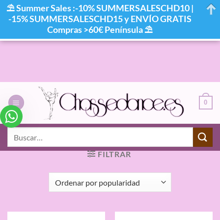
⛱ Summer Sales :-10% SUMMERSALESCHD10 |
-15% SUMMERSALESCHD15 y ENVÍO GRATIS
Compras >60€ Península ⛱
Saltar
al
contenido
0
INICIO
/
PRODUCTOS ETIQUETADOS “SANDALIAS
Buscar
HAPPY DANCE”
por:
FILTRAR