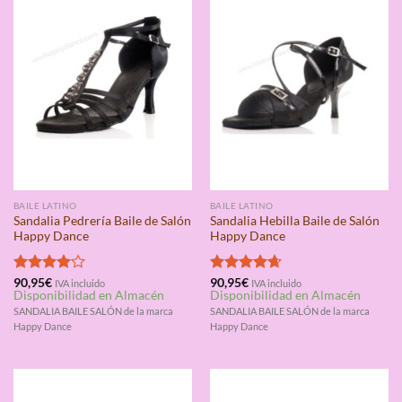
BAILE LATINO
BAILE LATINO
Sandalia Pedrería Baile de Salón
Sandalia Hebilla Baile de Salón
Happy Dance
Happy Dance
Valorado
90,95
€
Valorado
90,95
€
IVA incluido
IVA incluido
Disponibilidad en Almacén
Disponibilidad en Almacén
con
4.00
con
4.67
de 5
de 5
SANDALIA BAILE SALÓN de la marca
SANDALIA BAILE SALÓN de la marca
Happy Dance
Happy Dance