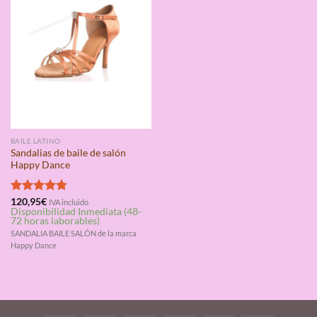
BAILE LATINO
Sandalias de baile de salón
Happy Dance
Valorado
120,95
€
IVA incluido
Disponibilidad Inmediata (48-
con
4.75
72 horas laborables)
de 5
SANDALIA BAILE SALÓN de la marca
Happy Dance