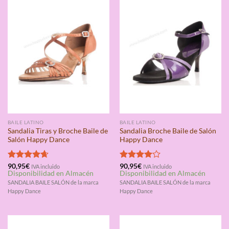
BAILE LATINO
BAILE LATINO
Sandalia Tiras y Broche Baile de
Sandalia Broche Baile de Salón
Salón Happy Dance
Happy Dance
Valorado
90,95
€
Valorado
90,95
€
IVA incluido
IVA incluido
Disponibilidad en Almacén
Disponibilidad en Almacén
con
4.67
con
4.00
de 5
de 5
SANDALIA BAILE SALÓN de la marca
SANDALIA BAILE SALÓN de la marca
Happy Dance
Happy Dance