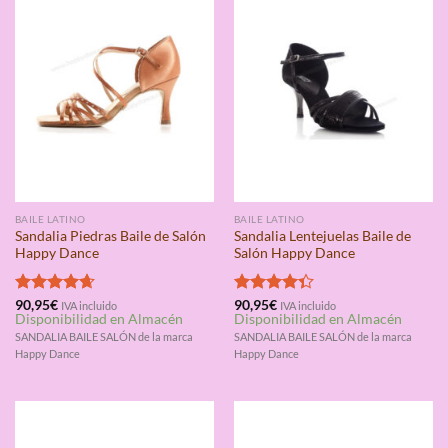
BAILE LATINO
BAILE LATINO
Sandalia Piedras Baile de Salón
Sandalia Lentejuelas Baile de
Happy Dance
Salón Happy Dance
Valorado
90,95
€
Valorado
90,95
€
IVA incluido
IVA incluido
Disponibilidad en Almacén
Disponibilidad en Almacén
con
4.67
con
4.33
de 5
de 5
SANDALIA BAILE SALÓN de la marca
SANDALIA BAILE SALÓN de la marca
Happy Dance
Happy Dance