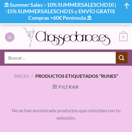
⛱ Summer Sales :-10% SUMMERSALESCHD10 |
-15% SUMMERSALESCHD15 y ENVÍO GRATIS
Compras >60€ Península ⛱
Saltar
al
0
contenido
Buscar
por:
INICIO
/
PRODUCTOS ETIQUETADOS “RUNES”
FILTRAR
No se han encontrado productos que coincidan con tu
selección.