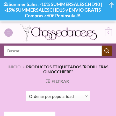
⛱ Summer Sales :-10% SUMMERSALESCHD10 |
-15% SUMMERSALESCHD15 y ENVÍO GRATIS
Compras >60€ Península ⛱
Saltar
al
0
contenido
Buscar
por:
INICIO
/
PRODUCTOS ETIQUETADOS “RODILLERAS
GINOCCHIERE”
FILTRAR