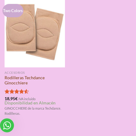
Two Colors
ACCESORIOS
Rodilleras Techdance
Ginocchiere
Valorado
18,95
€
IVA incluido
Disponibilidad en Almacén
con
4.50
de 5
GINOCCHIERE de la marca Techdance.
Rodilleras.