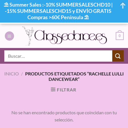
⛱ Summer Sales :-10% SUMMERSALESCHD10 |
-15% SUMMERSALESCHD15 y ENVÍO GRATIS
Compras >60€ Península ⛱
Saltar
al
0
contenido
Buscar
por:
INICIO
/
PRODUCTOS ETIQUETADOS “RACHELLE LULLI
DANCEWEAR”
FILTRAR
No se han encontrado productos que coincidan con tu
selección.