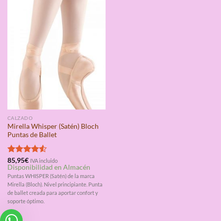
CALZADO
Mirella Whisper (Satén) Bloch
Puntas de Ballet
Valorado
85,95
€
IVA incluido
Disponibilidad en Almacén
con
4.50
de 5
Puntas WHISPER (Satén) de la marca
Mirella (Bloch). Nivel principiante. Punta
de ballet creada para aportar confort y
soporte óptimo.