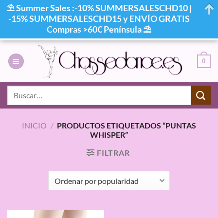
⛱ Summer Sales :-10% SUMMERSALESCHD10 |
-15% SUMMERSALESCHD15 y ENVÍO GRATIS
Compras >60€ Península ⛱
Saltar
al
0
contenido
Buscar
por:
INICIO
/
PRODUCTOS ETIQUETADOS “PUNTAS
WHISPER”
FILTRAR