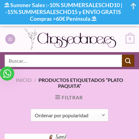
⛱ Summer Sales :-10% SUMMERSALESCHD10 |
-15% SUMMERSALESCHD15 y ENVÍO GRATIS
Compras >60€ Península ⛱
Saltar
al
0
contenido
Buscar
por:
INICIO
/
PRODUCTOS ETIQUETADOS “PLATO
PAQUITA”
FILTRAR