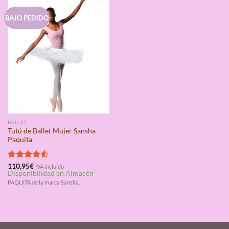
BAJO PEDIDO
BALLET
Tutú de Ballet Mujer Sansha
Paquita
Valorado
110,95
€
IVA incluido
Disponibilidad en Almacén
con
4.50
de 5
PAQUITA de la marca Sansha.