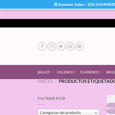
⛱ Summer Sales :-10% SUMMER
Saltar
al
contenido
BALLET
CALZADO
FLAMENCO
BAIL
INICIO
/
PRODUCTOS ETIQUETADO
FILTRAR POR
BAJO
Categorías del producto