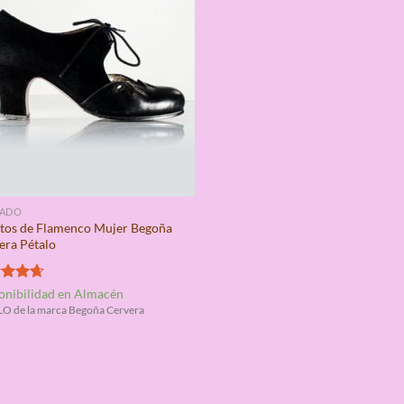
ZADO
tos de Flamenco Mujer Begoña
era Pétalo
rado
onibilidad en Almacén
4.67
O de la marca Begoña Cervera