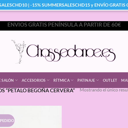
SALESCHD10 | -15% SUMMERSALESCHD15 y ENVÍO GRATIS Co
ENVIOS GRATIS PENÍNSULA A PARTIR DE 60€
E SALÓN
ACCESORIOS
RÍTMICA
PATINAJE
OUTLET
MA
Mostrando el único resu
S “PETALO BEGOÑA CERVERA”
 PEDIDO