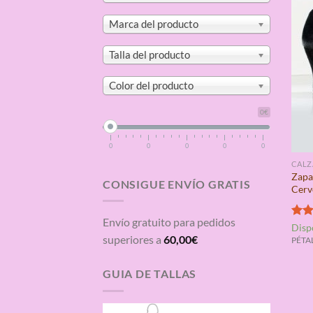
Marca del producto
Talla del producto
Color del producto
0€
0
0
0
0
0
CAL
Zapa
CONSIGUE ENVÍO GRATIS
Cerv
Envío gratuito para pedidos
Valo
Disp
con
superiores a
60,00
€
PÉTAL
de 5
GUIA DE TALLAS