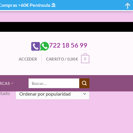
mpras >60€ Península ⛱
722 18 56 99
0
ACCEDER
CARRITO /
0,00
€
Buscar
RCAS
por:
ltado