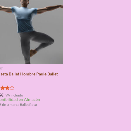
ET
seta Ballet Hombre Paule Ballet
rado
5
€
IVA incluido
onibilidad en Almacén
4.00
 de la marca Ballet Rosa