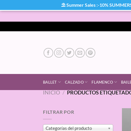
⛱ Summer Sales :-10% SUMMER
Saltar
al
contenido
BALLET
CALZADO
FLAMENCO
BAIL
INICIO
/
PRODUCTOS ETIQUETADO
FILTRAR POR
Categorías del producto