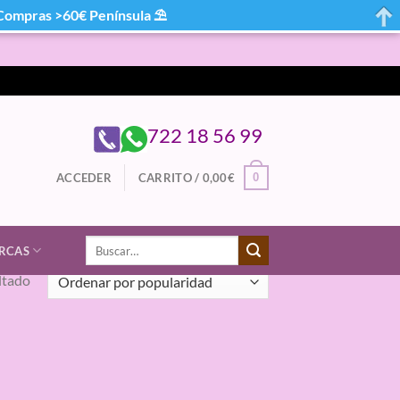
mpras >60€ Península ⛱
722 18 56 99
0
ACCEDER
CARRITO /
0,00
€
Buscar
RCAS
por:
ltado