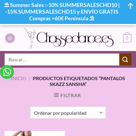
⛱ Summer Sales :-10% SUMMERSALESCHD10 |
-15% SUMMERSALESCHD15 y ENVÍO GRATIS
Compras >60€ Península ⛱
Saltar
al
0
contenido
Buscar
por:
INICIO
/
PRODUCTOS ETIQUETADOS “PANTALOS
SKAZZ SANSHA”
FILTRAR