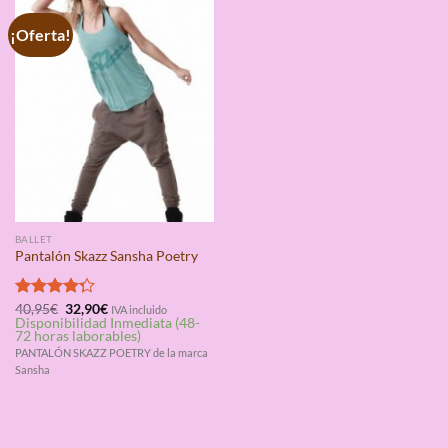
¡Oferta!
BALLET
Pantalón Skazz Sansha Poetry
El
El
Valorado
40,95
€
32,90
€
IVA incluido
precio
precio
Disponibilidad Inmediata (48-
con
4.25
original
actual
72 horas laborables)
de 5
era:
es:
PANTALÓN SKAZZ POETRY de la marca
40,95€.
32,90€.
Sansha