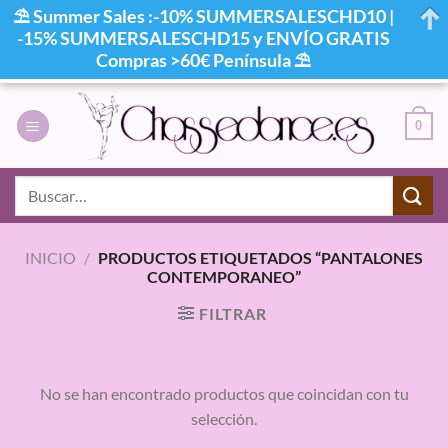
⛱ Summer Sales :-10% SUMMERSALESCHD10 |
-15% SUMMERSALESCHD15 y ENVÍO GRATIS
Compras >60€ Península ⛱
Saltar
al
0
contenido
Buscar
por:
INICIO
/
PRODUCTOS ETIQUETADOS “PANTALONES
CONTEMPORANEO”
FILTRAR
No se han encontrado productos que coincidan con tu
selección.