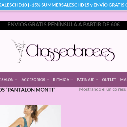
SALESCHD10 | -15% SUMMERSALESCHD15 y ENVÍO GRATIS Co
ENVIOS GRATIS PENÍNSULA A PARTIR DE 60€
E SALÓN
ACCESORIOS
RÍTMICA
PATINAJE
OUTLET
MA
Mostrando el único resu
S “PANTALON MONTI”