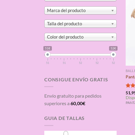
Marca del producto
Talla del producto
Color del producto
51€
52€
51
51
52
52
52
BALL
Pant
CONSIGUE ENVÍO GRATIS
Valo
51,9
Envío gratuito para pedidos
Disp
con
de 5
superiores a
60,00
€
PANT
GUIA DE TALLAS