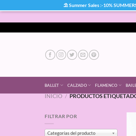
⛱ Summer Sales :-10% SUMMER
Saltar
al
contenido
BALLET
CALZADO
FLAMENCO
BAIL
INICIO
/
PRODUCTOS ETIQUETADO
FILTRAR POR
Categorías del producto