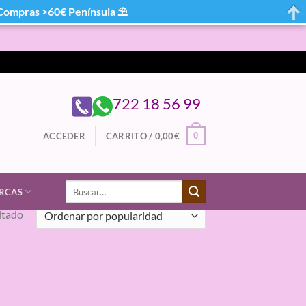
mpras >60€ Península ⛱
722 18 56 99
0
ACCEDER
CARRITO /
0,00
€
Buscar
RCAS
por:
ltado