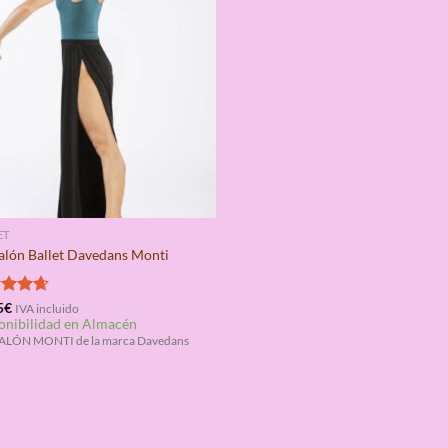
ET
alón Ballet Davedans Monti
rado
5
€
IVA incluido
onibilidad en Almacén
4.67
ALÓN MONTI de la marca Davedans