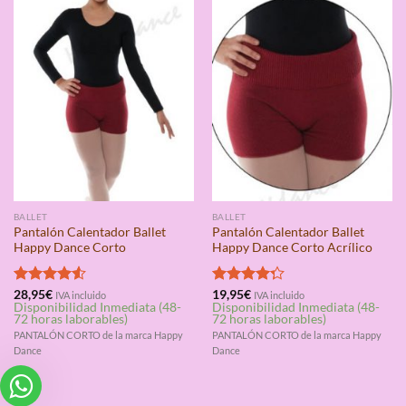
BALLET
BALLET
Pantalón Calentador Ballet
Pantalón Calentador Ballet
Happy Dance Corto
Happy Dance Corto Acrílico
Valorado
28,95
€
Valorado
19,95
€
IVA incluido
IVA incluido
Disponibilidad Inmediata (48-
Disponibilidad Inmediata (48-
con
4.50
con
4.25
72 horas laborables)
72 horas laborables)
de 5
de 5
PANTALÓN CORTO de la marca Happy
PANTALÓN CORTO de la marca Happy
Dance
Dance