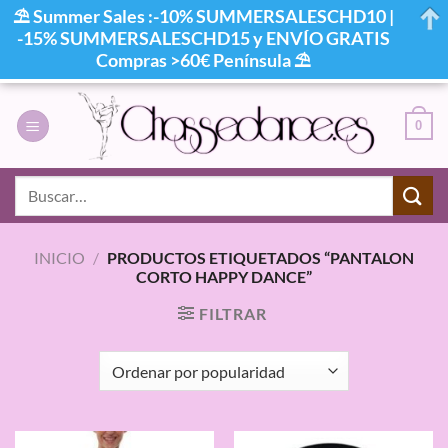
⛱ Summer Sales :-10% SUMMERSALESCHD10 |
-15% SUMMERSALESCHD15 y ENVÍO GRATIS
Compras >60€ Península ⛱
Saltar
al
0
contenido
Buscar
por:
INICIO
/
PRODUCTOS ETIQUETADOS “PANTALON
CORTO HAPPY DANCE”
FILTRAR