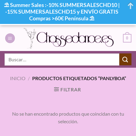
⛱ Summer Sales :-10% SUMMERSALESCHD10 |
-15% SUMMERSALESCHD15 y ENVÍO GRATIS
Compras >60€ Península ⛱
Saltar
al
0
contenido
Buscar
por:
INICIO
/
PRODUCTOS ETIQUETADOS “PANLYBOA”
FILTRAR
No se han encontrado productos que coincidan con tu
selección.