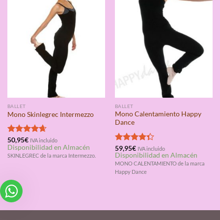
BALLET
BALLET
Mono Calentamiento Happy
Mono Skinlegrec Intermezzo
Dance
Valorado
50,95
€
IVA incluido
Disponibilidad en Almacén
con
4.67
Valorado
59,95
€
IVA incluido
Disponibilidad en Almacén
de 5
con
4.33
SKINLEGREC de la marca Intermezzo.
de 5
MONO CALENTAMIENTO de la marca
Happy Dance