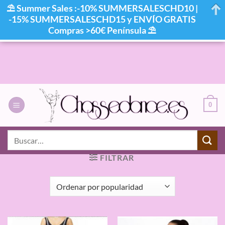
⛱ Summer Sales :-10% SUMMERSALESCHD10 |
-15% SUMMERSALESCHD15 y ENVÍO GRATIS
Compras >60€ Península ⛱
Saltar
al
contenido
0
INICIO
/
PRODUCTOS ETIQUETADOS “MONO
Buscar
CALENTAMIENTO INTERMEZZO”
por:
FILTRAR