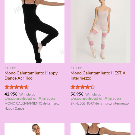
BALLET
BALLET
Mono Calentamiento Happy
Mono Calentamiento HESTIA
Dance Acrílico
Intermezzo
Valorado
42,95
€
Valorado
56,95
€
IVA incluido
IVA incluido
Disponibilidad en Almacén
Disponibilidad en Almacén
con
4.67
con
4.33
de 5
de 5
MONO CALENTAMIENTO de la marca
SKINLEGSHORT de la marca Intermezzo.
Happy Dance