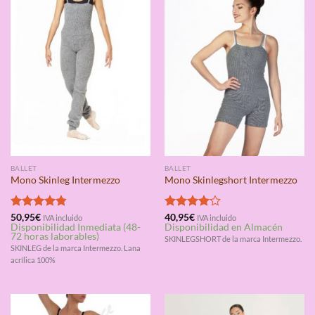
BALLET
BALLET
Mono Skinleg Intermezzo
Mono Skinlegshort Intermezzo
Valorado
50,95
€
Valorado
40,95
€
IVA incluido
IVA incluido
Disponibilidad Inmediata (48-
Disponibilidad en Almacén
con
4.75
con
4.00
72 horas laborables)
de 5
de 5
SKINLEGSHORT de la marca Intermezzo.
SKINLEG de la marca Intermezzo. Lana
acrílica 100%