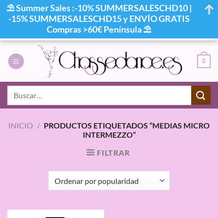
⛱ Summer Sales :-10% SUMMERSALESCHD10 |
-15% SUMMERSALESCHD15 y ENVÍO GRATIS
Compras >60€ Península ⛱
Saltar
al
0
contenido
Buscar
por:
INICIO
/
PRODUCTOS ETIQUETADOS “MEDIAS MICRO
INTERMEZZO”
FILTRAR