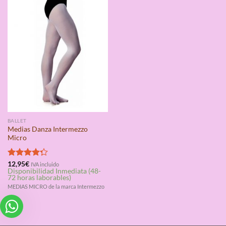
BALLET
Medias Danza Intermezzo
Micro
Valorado
12,95
€
IVA incluido
Disponibilidad Inmediata (48-
con
4.25
72 horas laborables)
de 5
MEDIAS MICRO de la marca Intermezzo