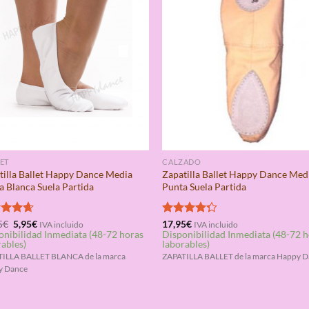
ET
CALZADO
tilla Ballet Happy Dance Media
Zapatilla Ballet Happy Dance Med
a Blanca Suela Partida
Punta Suela Partida
El
El
rado
5
€
5,95
€
Valorado
17,95
€
IVA incluido
IVA incluido
precio
precio
onibilidad Inmediata (48-72 horas
Disponibilidad Inmediata (48-72 
4.67
con
4.25
original
actual
rables)
laborables)
de 5
era:
es:
ILLA BALLET BLANCA de la marca
ZAPATILLA BALLET de la marca Happy 
25,95€.
5,95€.
y Dance