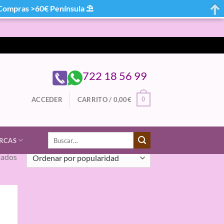
mpras >60€ Península ⛱
722 18 56 99
0
ACCEDER
CARRITO /
0,00
€
Buscar
RCAS
por:
Ordenado
tados
por
popularidad