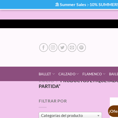
⛱ Summer Sales :-10% SUMMER
Saltar
al
contenido
BALLET
CALZADO
FLAMENCO
BAIL
INICIO
/
PRODUCTOS ETIQUETADO
PARTIDA”
FILTRAR POR
¡Ofe
Categorías del producto