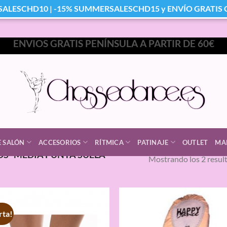
SALESCHD10 | -15% SUMMERSALESCHD15 y ENVÍO GRATIS Co
ENVIOS GRATIS PENÍNSULA A PARTIR DE 60€
E SALÓN
ACCESORIOS
RÍTMICA
PATINAJE
OUTLET
MA
S “MEDIA PUNTA SUELA
Mostrando los 2 resul
rta!