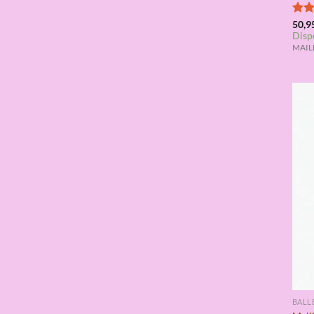
Valo
50,9
Disp
con
de 5
MAILL
BALL