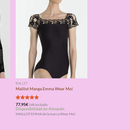
BALLET
Maillot Manga Emma Wear Moi
Valorado
77,95
€
IVA incluido
Disponibilidad en Almacén
con
5.00
de 5
MAILLOT EMMA de la marca Wear Moi