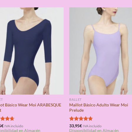
ET
BALLET
lot Básico Wear Moi ARABESQUE
Maillot Básico Adulto Wear Moi
t
Prelude
rado
5
€
Valorado
33,95
€
IVA incluido
IVA incluido
onibilidad en Almacén
Disponibilidad en Almacén
4.67
con
4.67