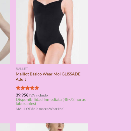
BALLET
Maillot Básico Wear Moi GLISSADE
Adult
Valorado
39,95
€
IVA incluido
Disponibilidad Inmediata (48-72 horas
con
4.67
laborables)
de 5
MAILLOT de la marca Wear Moi