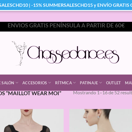
SALESCHD10 | -15% SUMMERSALESCHD15 y ENVÍO GRATIS Co
ENVIOS GRATIS PENÍNSULA A PARTIR DE 60€
E SALÓN
ACCESORIOS
RÍTMICA
PATINAJE
OUTLET
MA
Mostrando 1–16 de 52 resul
S “MAILLOT WEAR MOI”