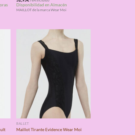
IVA incluido
horas
Disponibilidad en Almacén
con
4.67
de 5
MAILLOT de la marca Wear Moi
BALLET
ult
Maillot Tirante Evidence Wear Moi