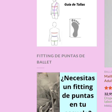
FITTING DE PUNTAS DE
BALLET
BALL
Mail
Adul
Valo
32,9
Disp
con
labo
de 5
MAILL