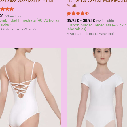
Maillot Básico Wear Moi PIROUE
lot Básico Wear Moi FAUSTINE
Adult
rado
5
€
IVA incluido
onibilidad Inmediata (48-72 horas
4.67
Valorado
35,95
€
–
38,95
€
IVA incluido
rables)
Disponibilidad Inmediata (48-72 
con
4.33
laborables)
de 5
OT de la marca Wear Moi
MAILLOT de la marca Wear Moi