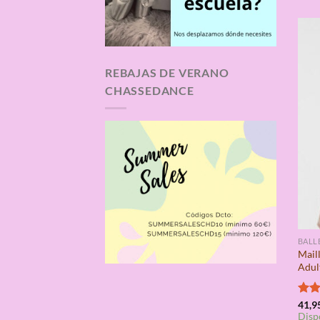
REBAJAS DE VERANO
CHASSEDANCE
BALL
Mail
Adul
Valo
41,9
Disp
con