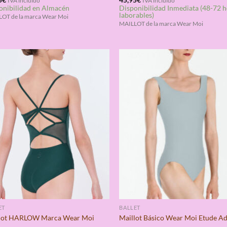
IVA incluido
IVA incluido
onibilidad en Almacén
Disponibilidad Inmediata (48-72 
4.67
con
4.75
laborables)
de 5
OT de la marca Wear Moi
MAILLOT de la marca Wear Moi
ET
BALLET
lot HARLOW Marca Wear Moi
Maillot Básico Wear Moi Etude Ad