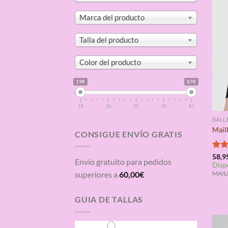
Marca del producto
Talla del producto
Color del producto
19€
87€
19
36
53
70
87
BALL
Mail
CONSIGUE ENVÍO GRATIS
Valo
58,9
Envío gratuito para pedidos
Disp
con
de 5
superiores a
60,00
€
MAILL
GUIA DE TALLAS