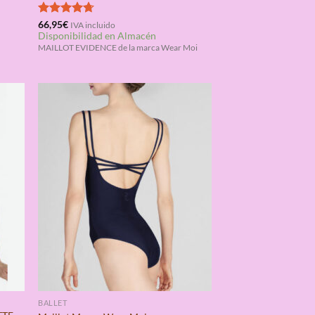
Valorado
66,95
€
IVA incluido
Disponibilidad en Almacén
con
4.67
de 5
MAILLOT EVIDENCE de la marca Wear Moi
BALLET