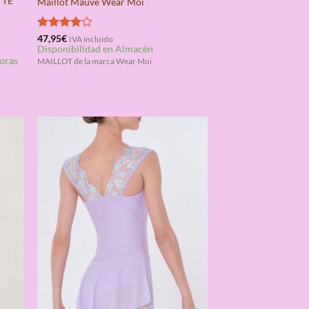
TTE
Maillot Mauve Wear Moi
Valorado
47,95
€
IVA incluido
Disponibilidad en Almacén
con
4.00
horas
de 5
MAILLOT de la marca Wear Moi