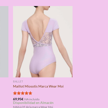
BALLET
Maillot Miosotis Marca Wear Moi
Valorado
69,95
€
IVA incluido
Disponibilidad en Almacén
con
4.67
de 5
MAILLOT de la marca Wear Moi