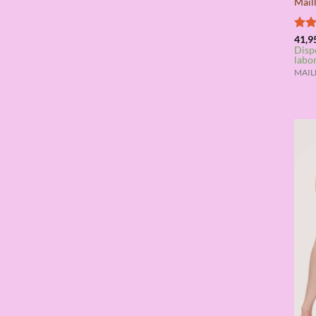
Mail
Valo
41,9
Disp
con
labo
de 5
MAILL