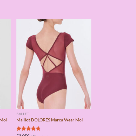
BALLET
 Moi
Maillot DOLORES Marca Wear Moi
Valorado
52,95
€