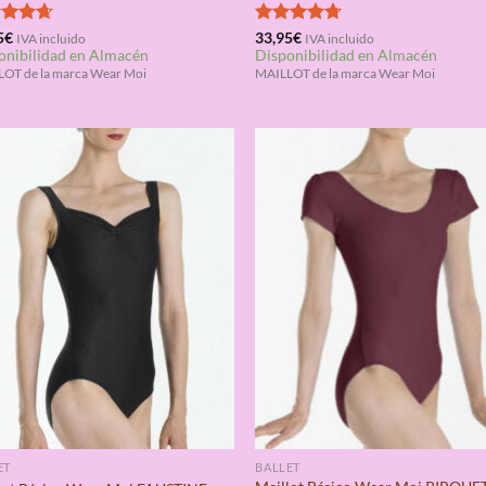
rado
5
€
Valorado
33,95
€
IVA incluido
IVA incluido
onibilidad en Almacén
Disponibilidad en Almacén
4.67
con
4.67
de 5
OT de la marca Wear Moi
MAILLOT de la marca Wear Moi
ET
BALLET