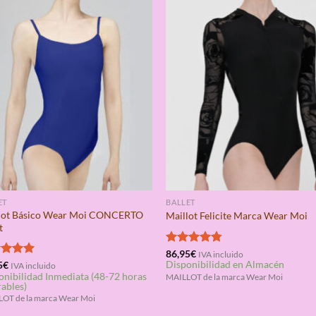
ET
BALLET
lot Básico Wear Moi CONCERTO
Maillot Felicite Marca Wear Moi
t
Valorado
86,95
€
IVA incluido
Disponibilidad en Almacén
con
4.75
rado
5
€
IVA incluido
onibilidad Inmediata (48-72 horas
de 5
5.00
MAILLOT de la marca Wear Moi
rables)
OT de la marca Wear Moi