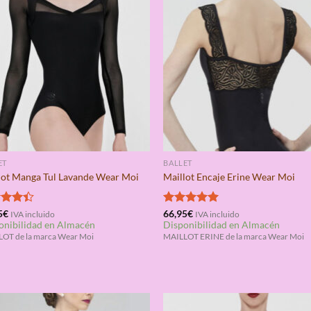
ET
BALLET
lot Manga Tul Lavande Wear Moi
Maillot Encaje Erine Wear Moi
rado
5
€
Valorado
66,95
€
IVA incluido
IVA incluido
onibilidad en Almacén
Disponibilidad en Almacén
4.40
con
5.00
de 5
OT de la marca Wear Moi
MAILLOT ERINE de la marca Wear Moi