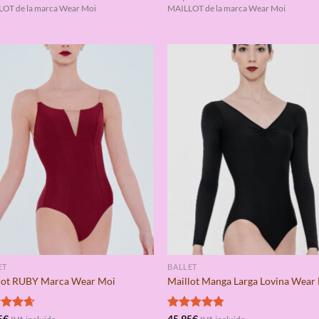
de 5
OT de la marca Wear Moi
MAILLOT de la marca Wear Moi
ET
BALLET
lot RUBY Marca Wear Moi
Maillot Manga Larga Lovina Wear
rado
5
€
Valorado
45,95
€