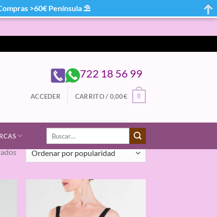
mpras >60€ Península ⛱
722 18 56 99
0
ACCEDER
CARRITO /
0,00
€
Buscar
RCAS
por:
Ordenado
tados
por
popularidad