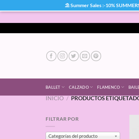
⛱ Summer Sales :-10% SUMMER
Saltar
al
contenido
BALLET
CALZADO
FLAMENCO
BAIL
INICIO
/
PRODUCTOS ETIQUETADO
FILTRAR POR
Categorías del producto