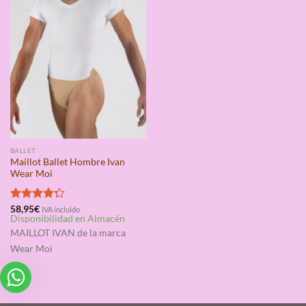
BALLET
Maillot Ballet Hombre Ivan
Wear Moi
Valorado
58,95
€
IVA incluido
Disponibilidad en Almacén
con
4.25
de 5
MAILLOT IVAN
de la marca
Wear Moi