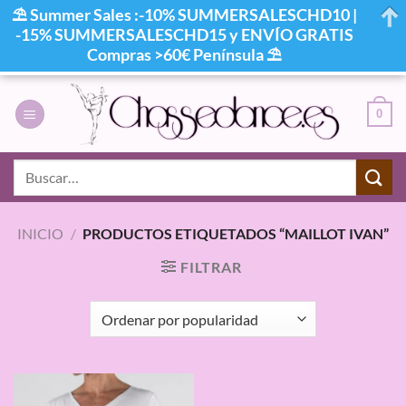
⛱ Summer Sales :-10% SUMMERSALESCHD10 |
-15% SUMMERSALESCHD15 y ENVÍO GRATIS
Compras >60€ Península ⛱
Saltar
al
0
contenido
Buscar
por:
INICIO
/
PRODUCTOS ETIQUETADOS “MAILLOT IVAN”
FILTRAR