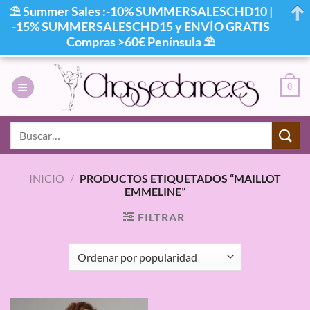
⛱ Summer Sales :-10% SUMMERSALESCHD10 |
-15% SUMMERSALESCHD15 y ENVÍO GRATIS
Compras >60€ Península ⛱
Saltar
al
0
contenido
Buscar
por:
INICIO
/
PRODUCTOS ETIQUETADOS “MAILLOT
EMMELINE”
FILTRAR