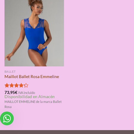
BALLET
Maillot Ballet Rosa Emmeline
Valorado
73,95
€
IVA incluido
Disponibilidad en Almacén
con
4.25
de 5
MAILLOT EMMELINE de la marca Ballet
Rosa