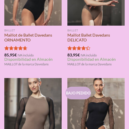
BALLET
BALLET
Maillot de Ballet Davedans
Maillot Ballet Davedans
ORNAMENTO
DELICATO
Valorado
85,95
€
Valorado
83,95
€
IVA incluido
IVA incluido
Disponibilidad en Almacén
Disponibilidad en Almacén
con
4.67
con
4.33
de 5
de 5
MAILLOT de la marca Davedans
MAILLOT de la marca Davedans
BAJO PEDIDO