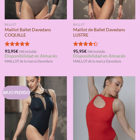
BALLET
BALLET
Maillot Ballet Davedans
Maillot de Ballet Davedans
COQUILLE
LUSTRE
Valorado
93,95
€
Valorado
95,95
€
IVA incluido
IVA incluido
Disponibilidad en Almacén
Disponibilidad en Almacén
con
5.00
con
4.33
de 5
de 5
MAILLOT de la marca Davedans
MAILLOT de la marca Davedans
BAJO PEDIDO