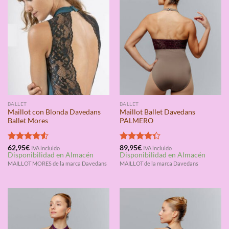
BALLET
BALLET
Maillot con Blonda Davedans
Maillot Ballet Davedans
Ballet Mores
PALMERO
Valorado
62,95
€
Valorado
89,95
€
IVA incluido
IVA incluido
Disponibilidad en Almacén
Disponibilidad en Almacén
con
4.50
con
4.33
de 5
de 5
MAILLOT MORES de la marca Davedans
MAILLOT de la marca Davedans