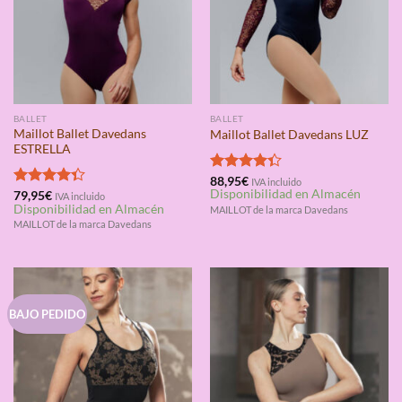
BALLET
BALLET
Maillot Ballet Davedans
Maillot Ballet Davedans LUZ
ESTRELLA
Valorado
88,95
€
IVA incluido
Disponibilidad en Almacén
con
4.33
Valorado
79,95
€
IVA incluido
Disponibilidad en Almacén
de 5
con
4.33
MAILLOT de la marca Davedans
de 5
MAILLOT de la marca Davedans
BAJO PEDIDO