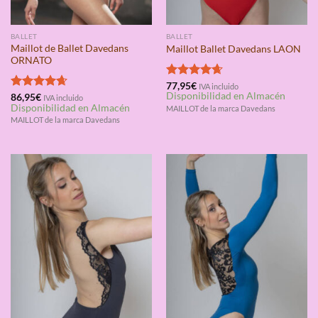
BALLET
BALLET
Maillot de Ballet Davedans
Maillot Ballet Davedans LAON
ORNATO
Valorado
77,95
€
IVA incluido
Disponibilidad en Almacén
con
4.67
Valorado
86,95
€
IVA incluido
Disponibilidad en Almacén
de 5
con
4.67
MAILLOT de la marca Davedans
de 5
MAILLOT de la marca Davedans