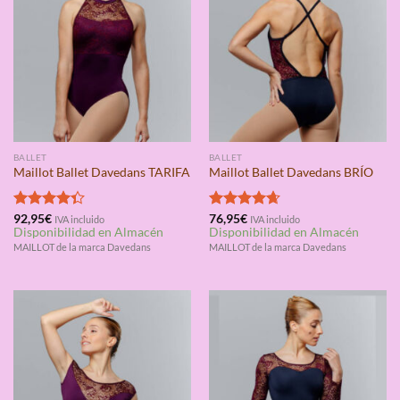
BALLET
BALLET
Maillot Ballet Davedans TARIFA
Maillot Ballet Davedans BRÍO
Valorado
92,95
€
Valorado
76,95
€
IVA incluido
IVA incluido
Disponibilidad en Almacén
Disponibilidad en Almacén
con
4.33
con
4.67
de 5
de 5
MAILLOT de la marca Davedans
MAILLOT de la marca Davedans