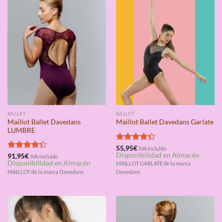
BALLET
BALLET
Maillot Ballet Davedans
Maillot Ballet Davedans Garlate
LUMBRE
Valorado
55,95
€
IVA incluido
Disponibilidad en Almacén
con
4.33
Valorado
91,95
€
IVA incluido
Disponibilidad en Almacén
de 5
con
4.33
MAILLOT GARLATE de la marca
de 5
MAILLOT de la marca Davedans
Davedans