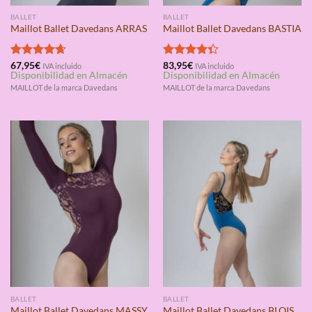
BALLET
BALLET
Maillot Ballet Davedans ARRAS
Maillot Ballet Davedans BASTIA
Valorado
67,95
€
Valorado
83,95
€
IVA incluido
IVA incluido
Disponibilidad en Almacén
Disponibilidad en Almacén
con
4.67
con
4.33
de 5
de 5
MAILLOT de la marca Davedans
MAILLOT de la marca Davedans
BALLET
BALLET
Maillot Ballet Davedans MASSY
Maillot Ballet Davedans BLOIS