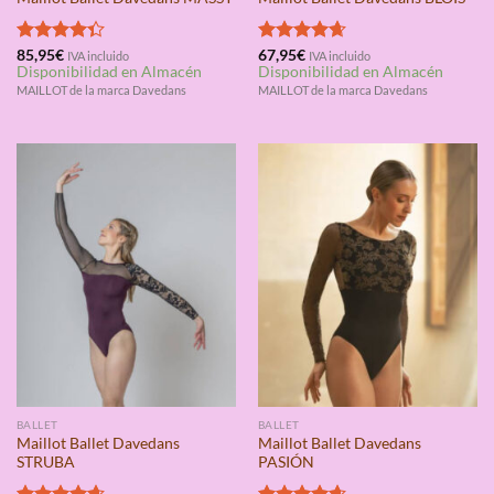
Valorado
85,95
€
Valorado
67,95
€
IVA incluido
IVA incluido
Disponibilidad en Almacén
Disponibilidad en Almacén
con
4.33
con
4.67
de 5
de 5
MAILLOT de la marca Davedans
MAILLOT de la marca Davedans
BALLET
BALLET
Maillot Ballet Davedans
Maillot Ballet Davedans
STRUBA
PASIÓN