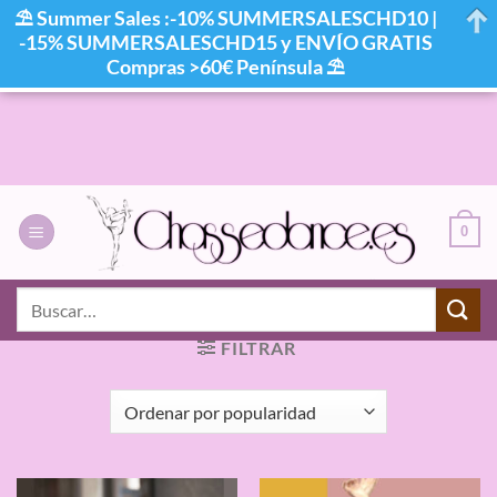
⛱ Summer Sales :-10% SUMMERSALESCHD10 |
-15% SUMMERSALESCHD15 y ENVÍO GRATIS
Compras >60€ Península ⛱
Saltar
al
contenido
0
INICIO
/
PRODUCTOS ETIQUETADOS “MAILLOT
Buscar
BALLET DAVEDANS”
por:
FILTRAR