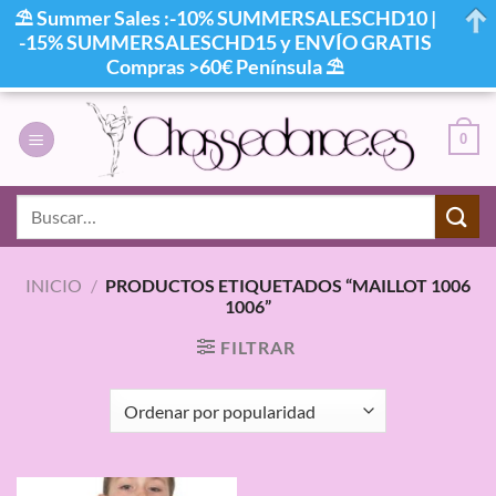
⛱ Summer Sales :-10% SUMMERSALESCHD10 |
-15% SUMMERSALESCHD15 y ENVÍO GRATIS
Compras >60€ Península ⛱
Saltar
al
0
contenido
Buscar
por:
INICIO
/
PRODUCTOS ETIQUETADOS “MAILLOT 1006
1006”
FILTRAR