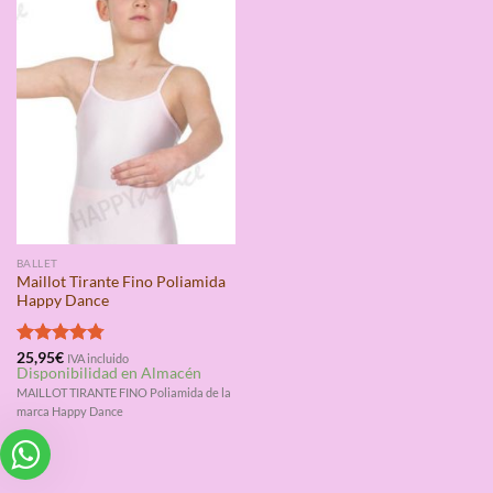
BALLET
Maillot Tirante Fino Poliamida
Happy Dance
Valorado
25,95
€
IVA incluido
Disponibilidad en Almacén
con
4.75
de 5
MAILLOT TIRANTE FINO Poliamida de la
marca Happy Dance